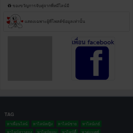
ของขวัญการจับคู่จากพี่หมีไลน์มี
แสดงเฉพาะผู้ที่โพสต์ข้อมูลเท่านั้น
TAG
หาเพื่อนไลน์
หาไลน์หญิง
หาไลน์ชาย
หาไลน์เกย์
หาไลน์สาวสอง
หาไลน์ทอม
หาไลน์ดี้
หาคู่แมตซ์