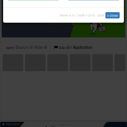
x close
lineme.in.th | ไลน์มี © 2015 - 2026
นิยมประจำสัปดาห์
แนะนำ Application