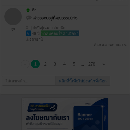
ติ๊ก
ค่าของคนอยู่ที่คุณธรรมนำใจ
--[ปกปิด]เฉพาะสมาชิก--
ดู0
ช.
45 ปี
หาคนคอยให้คำปรึกษา
อุดรธานี
20 พ.ค. เวลา 18:01 น.
...
1
2
3
4
5
278
»
«
คลิกที่นี้เพื่อไปยังหน้าที่เลือก