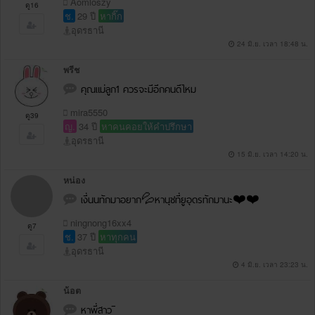
Aomloszy
ดู16
ช.
29 ปี
หากิ๊ก
อุดรธานี
24 มิ.ย. เวลา 18:48 น.
พรีช
คุณแม่ลูก1 ควรจะมีอีกคนดีไหม
mira5550
ดู39
ญ.
34 ปี
หาคนคอยให้คำปรึกษา
อุดรธานี
15 มิ.ย. เวลา 14:20 น.
หน่อง
เงี่นนทักมาอยาก💦หานุชที่ยูอุดรทักมานะ❤️❤️
ningnong16xx4
ดู7
ช.
37 ปี
หาทุกคน
อุดรธานี
4 มิ.ย. เวลา 23:23 น.
น้อต
หาพี่สาว ิิ