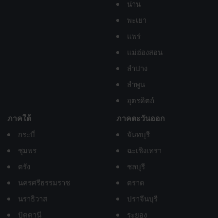
น่าน
พะเยา
แพร่
แม่ฮ่องสอน
ลำปาง
ลำพูน
อุตรดิตถ์
ภาคใต้
ภาคตะวันออก
กระบี่
จันทบุรี
ชุมพร
ฉะเชิงเทรา
ตรัง
ชลบุรี
นครศรีธรรมราช
ตราด
นราธิวาส
ปราจีนบุรี
ปัตตานี
ระยอง