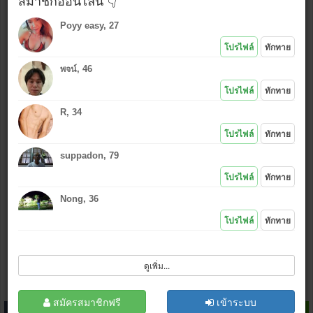
สมาชิกออนไลน์ 👇
Poyy easy, 27
ใช้รูปเดียวกันกับที่โพสต์ล่าสุด
โปรไฟล์
ทักทาย
ใช้รูปใหม่ (เลือก
*งดรูปลามก
)
พจน์, 46
แนบรูป หรือ คลิกไอคอนอัพรูป
:
โปรไฟล์
ทักทาย
R, 34
*.jpg , (.gif .bmp .png กว้างไม่เกิน 500 px)
โปรไฟล์
ทักทาย
เล่นเกมส์ไลน์
ไม่ชอบ
|
ชอบ
suppadon, 79
โปรไฟล์
ทักทาย
Nong, 36
โปรไฟล์
ทักทาย
ฉันไม่ใช่โปรแกรมอัตโนมัติ
ดูเพิ่ม...
โพสต์
ล้างข้อมูล
สมัครสมาชิก
สมัครสมาชิกฟรี
เข้าระบบ