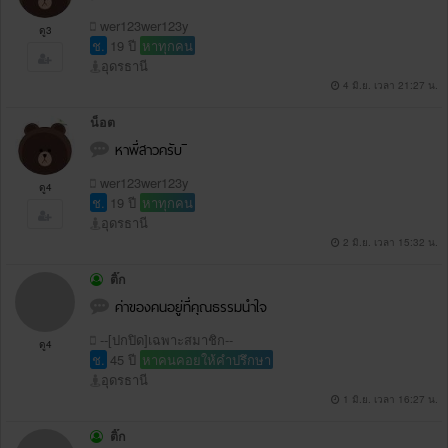
wer123wer123y
ดู3
ช.
19 ปี
หาทุกคน
อุดรธานี
4 มิ.ย. เวลา 21:27 น.
น็อต
หาพี่สาวครับ ิิ
wer123wer123y
ดู4
ช.
19 ปี
หาทุกคน
อุดรธานี
2 มิ.ย. เวลา 15:32 น.
ติ๊ก
ค่าของคนอยู่ที่คุณธรรมนำใจ
--[ปกปิด]เฉพาะสมาชิก--
ดู4
ช.
45 ปี
หาคนคอยให้คำปรึกษา
อุดรธานี
1 มิ.ย. เวลา 16:27 น.
ติ๊ก