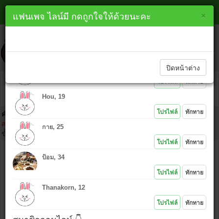
หาเพื่อนไลน์ อุดรธานี line
×
×
แฟนเพจ ไลน์มี กดถูกใจให้ด้วยนะคะ
lineme.in.th
ทักทายสมาชิกใหม่ 👇
ปิดหน้าต่าง
PK, 48
โปรไฟล์
ทักทาย
Hou, 19
โปรไฟล์
ทักทาย
คำเตือน :
ห้ามนำไอดีคนอื่นมาโพสต์โดยเด็ดขาด เพราะ IP ที่ท่านโพสต์
สามารถตามตัวได้ และถ้าเกิดเรื่องมาต้องยอมรับในการกระทำของตัวเอง
กาย, 25
ขั้นตอนคลิก
โปรไฟล์
ทักทาย
ชื่อ :
ป้อม, 34
ไอดีไลน์ :
โปรไฟล์
ทักทาย
Thanakorn, 12
ข้อความ :
โปรไฟล์
ทักทาย