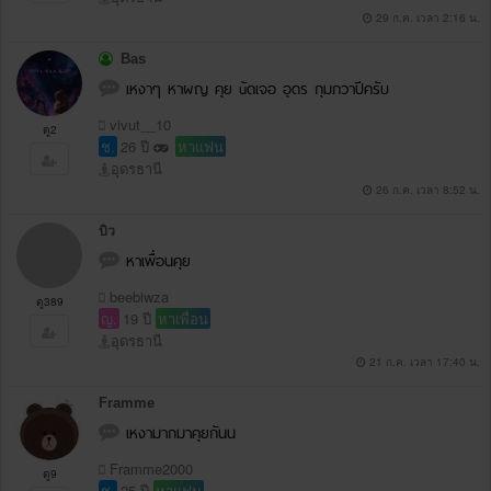
29 ก.ค. เวลา 2:16 น.
Bas
เหงาๆ หาผญ คุย uัดเจอ อุดร กุมภวาปีครับ
vivut__10
ดู2
ช.
26 ปี
หาแฟน
อุดรธานี
26 ก.ค. เวลา 8:52 น.
บิว
หาเพื่อนคุย
beebiwza
ดู389
ญ.
19 ปี
หาเพื่อน
อุดรธานี
21 ก.ค. เวลา 17:40 น.
Framme
เหงามากมาคุยกันน
Framme2000
ดู9
ช.
25 ปี
หาแฟน