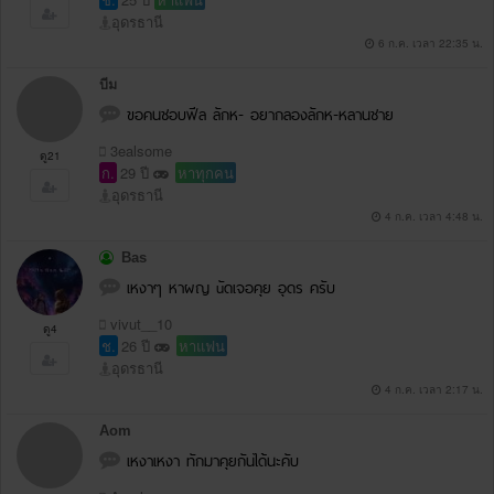
อุดรธานี
6 ก.ค. เวลา 22:35 น.
บีม
ขอคนชอบฟีล ลักห- อยากลองลักห-หลานชาย
3ealsome
ดู21
ก.
29 ปี
หาทุกคน
อุดรธานี
4 ก.ค. เวลา 4:48 น.
Bas
เหงาๆ หาผญ uัดเจอคุย อุดร ครับ
vivut__10
ดู4
ช.
26 ปี
หาแฟน
อุดรธานี
4 ก.ค. เวลา 2:17 น.
Aom
เหงาเหงา ทักมาคุยกันได้นะคับ