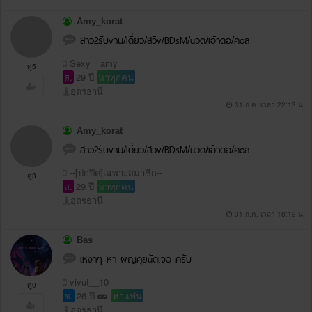
Amy_korat
สาว2รับvาน/Iดี่ยว/สวิv/BDsM/uวด/เอ้าดอ/คoล
Sexy__amy
ดู5
ส.
29 ปี
หาทุกคน
อุดรธานี
31 ก.ค. เวลา 22:13 น.
Amy_korat
สาว2รับvาน/Iดี่ยว/สวิv/BDsM/uวด/เอ้าดอ/คoล
--[ปกปิด]เฉพาะสมาชิก--
ดู3
ส.
29 ปี
หาทุกคน
อุดรธานี
31 ก.ค. เวลา 18:19 น.
Bas
เหงาๆ หา ผญคุยuัดเจอ ครับ
vivut__10
ดู0
ช.
26 ปี
หาแฟน
อุดรธานี