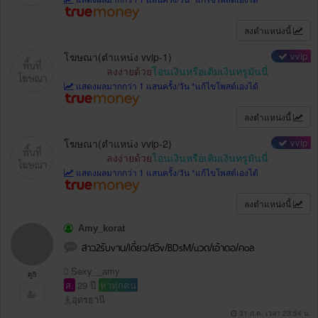
ลงตำแหน่งนี้
vvip
โฆษณา(ตำแหน่ง vvip-1)
ลงง่ายด้วย
โอนเงินหรือเติมเงินทรูมันนี่
แสดงผลมากกว่า 1 แสนครั้ง/วัน *แก้ไขโพสต์เองได้
ลงตำแหน่งนี้
vvip
โฆษณา(ตำแหน่ง vvip-2)
ลงง่ายด้วย
โอนเงินหรือเติมเงินทรูมันนี่
แสดงผลมากกว่า 1 แสนครั้ง/วัน *แก้ไขโพสต์เองได้
ลงตำแหน่งนี้
Amy_korat
สาว2รับvาน/Iดี่ยว/สวิv/BDsM/uวด/เอ้าดอ/คoล
Sexy__amy
ดู5
ส.
29 ปี
หาทุกคน
อุดรธานี
31 ก.ค. เวลา 23:54 น.