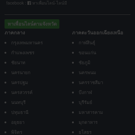
facebook :
หาเพื่อนไลน์-ไลน์มี
หาเพื่อนไลน์ตามจังหวัด
ภาคกลาง
ภาคตะวันออกเฉียงเหนือ
กรุงเทพมหานคร
กาฬสินธุ์
กำแพงเพชร
ขอนแก่น
ชัยนาท
ชัยภูมิ
นครนายก
นครพนม
นครปฐม
นครราชสีมา
นครสวรรค์
บึงกาฬ
นนทบุรี
บุรีรัมย์
ปทุมธานี
มหาสารคาม
อยุธยา
มุกดาหาร
พิจิตร
ยโสธร