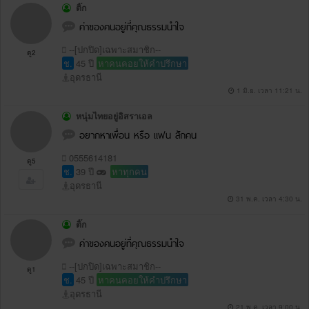
ติ๊ก
ค่าของคนอยู่ที่คุณธรรมนำใจ
--[ปกปิด]เฉพาะสมาชิก--
ดู2
ช.
45 ปี
หาคนคอยให้คำปรึกษา
อุดรธานี
1 มิ.ย. เวลา 11:21 น.
หนุ่มไทยอยู่อิสราเอล
อยากหาเพื่อน หรือ แฟน สักคน
0555614181
ดู5
ช.
39 ปี
หาทุกคน
อุดรธานี
31 พ.ค. เวลา 4:30 น.
ติ๊ก
ค่าของคนอยู่ที่คุณธรรมนำใจ
--[ปกปิด]เฉพาะสมาชิก--
ดู1
ช.
45 ปี
หาคนคอยให้คำปรึกษา
อุดรธานี
21 พ.ค. เวลา 9:00 น.