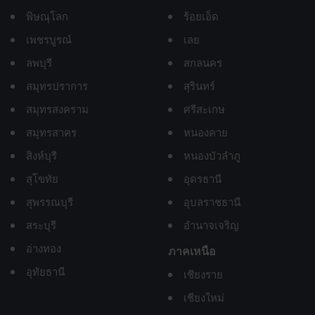
พิษณุโลก
ร้อยเอ็ด
เพชรบูรณ์
เลย
ลพบุรี
สกลนคร
สมุทรปราการ
สุรินทร์
สมุทรสงคราม
ศรีสะเกษ
สมุทรสาคร
หนองคาย
สิงห์บุรี
หนองบัวลำภู
สุโขทัย
อุดรธานี
สุพรรณบุรี
อุบลราชธานี
สระบุรี
อำนาจเจริญ
อ่างทอง
ภาคเหนือ
อุทัยธานี
เชียงราย
เชียงใหม่