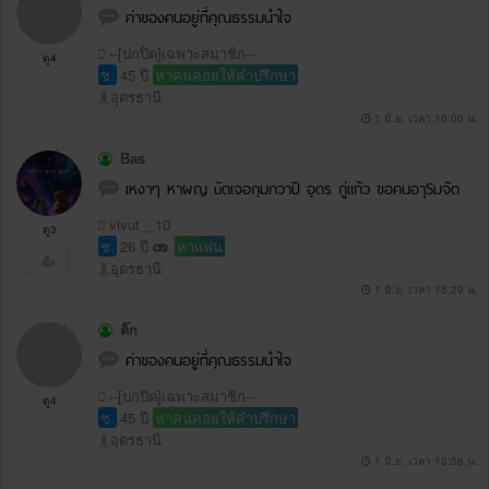
ค่าของคนอยู่ที่คุณธรรมนำใจ
--[ปกปิด]เฉพาะสมาชิก--
ดู4
ช.
45 ปี
หาคนคอยให้คำปรึกษา
อุดรธานี
1 มิ.ย. เวลา 16:00 น.
Bas
เหงาๆ หาผญ uัดเจอกุมภวาปี อุดร กู่แก้ว ขอคนอๅSมจัด
vivut__10
ดู3
ช.
26 ปี
หาแฟน
อุดรธานี
1 มิ.ย. เวลา 15:29 น.
ติ๊ก
ค่าของคนอยู่ที่คุณธรรมนำใจ
--[ปกปิด]เฉพาะสมาชิก--
ดู4
ช.
45 ปี
หาคนคอยให้คำปรึกษา
อุดรธานี
1 มิ.ย. เวลา 13:56 น.