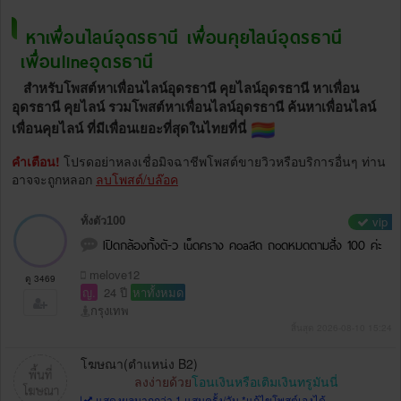
หาเพื่อนไลน์อุดรธานี เพื่อนคุยไลน์อุดรธานี
เพื่อนlineอุดรธานี
สำหรับโพสต์หาเพื่อนไลน์อุดรธานี คุยไลน์อุดรธานี หาเพื่อน
อุดรธานี คุยไลน์ รวมโพสต์หาเพื่อนไลน์อุดรธานี ค้นหาเพื่อนไลน์
เพื่อนคุยไลน์ ที่มีเพื่อนเยอะที่สุดในไทยที่นี่
คำเตือน!
โปรดอย่าหลงเชื่อมิจฉาชีพโพสต์ขายวิวหรือบริการอื่นๆ ท่าน
อาจจะถูกหลอก
ลบโพสต์/บล๊อค
vip
ทั้งตัว100
Iปิดกล้องทั้งตั-ว เu็ดคsาง คoaสด ถoดหมดตามสั่ง 100 ค่ะ
melove12
ดู 3469
ญ.
24 ปี
หาทั้งหมด
กรุงเทพ
สิ้นสุด 2026-08-10 15:24
โฆษณา(ตำแหน่ง B2)
ลงง่ายด้วย
โอนเงินหรือเติมเงินทรูมันนี่
แสดงผลมากกว่า 1 แสนครั้ง/วัน *แก้ไขโพสต์เองได้