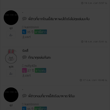
19 ก.ค. เวลา 5:57 น.
-
พี่สาวที่ยากโดuเย็สมาหาผมได้จริงไม่คุยเล่นนะคับ
kamtmmn
ดู0
ช.
35 ปี
หาพี่สาว
แพร่
18 ก.ค. เวลา 5:41 น.
นัตตี้
ทักมาคุยเล่นกันคะ
nutty43x
ดู26
ญ.
27 ปี
หาแฟน
แพร่
17 ก.ค. เวลา 19:46 น.
-
พี่สาวทoมที่ยากเย็สจริงมาหาเราได้นะ
kamtmmn
ดู2
ช.
35 ปี
หาพี่สาว