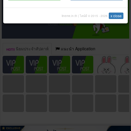
x close
lineme.in.th | ไลน์มี © 2015 - 2026
นิยมประจำสัปดาห์
แนะนำ Application