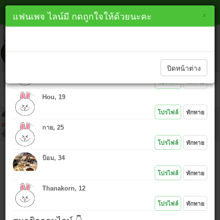
หาเพื่อนไลน์ แพร่ line
×
×
แฟนเพจ ไลน์มี กดถูกใจให้ด้วยนะคะ
lineme.in.th
ทักทายสมาชิกใหม่ 👇
ปิดหน้าต่าง
PK, 48
โปรไฟล์
ทักทาย
Hou, 19
โปรไฟล์
ทักทาย
คำเตือน :
ห้ามนำไอดีคนอื่นมาโพสต์โดยเด็ดขาด เพราะ IP ที่ท่านโพสต์
สามารถตามตัวได้ และถ้าเกิดเรื่องมาต้องยอมรับในการกระทำของตัวเอง
กาย, 25
ขั้นตอนคลิก
โปรไฟล์
ทักทาย
ชื่อ :
ป้อม, 34
ไอดีไลน์ :
โปรไฟล์
ทักทาย
Thanakorn, 12
ข้อความ :
โปรไฟล์
ทักทาย