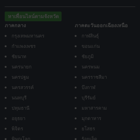
หาเพื่อนไลน์ตามจังหวัด
ภาคกลาง
ภาคตะวันออกเฉียงเหนือ
กรุงเทพมหานคร
กาฬสินธุ์
กำแพงเพชร
ขอนแก่น
ชัยนาท
ชัยภูมิ
นครนายก
นครพนม
นครปฐม
นครราชสีมา
นครสวรรค์
บึงกาฬ
นนทบุรี
บุรีรัมย์
ปทุมธานี
มหาสารคาม
อยุธยา
มุกดาหาร
พิจิตร
ยโสธร
พิษณุโลก
ร้อยเอ็ด