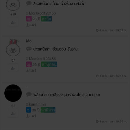
สาวเหนือค่ะ อ้วน ว่างรัuงาu-นี้ค่ะ
Morakod123456
ดู18
ญ.
25 ปี
หากิ๊ก
แพร่
4 ก.ค. เวลา 19:52 น.
Mo
สาวเหนือค่ะ อ้วนอวบ รัuงาu
Morakod123456
ดู7
ญ.
26 ปี
หาทุกคน
แพร่
4 ก.ค. เวลา 15:54 น.
-
พี่สาวที่ยากเยสจริงๆมาหาผมได้จริงทักมานะ
kamtmmn
ดู1
ช.
36 ปี
หาพี่สาว
แพร่
4 ก.ค. เวลา 10:36 น.