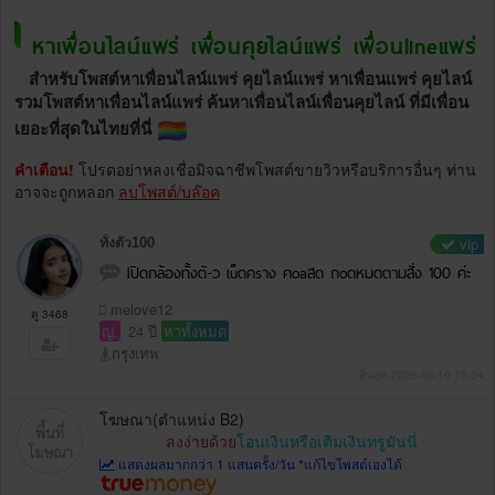
หาเพื่อนไลน์แพร่ เพื่อนคุยไลน์แพร่ เพื่อนlineแพร่
สำหรับโพสต์หาเพื่อนไลน์แพร่ คุยไลน์แพร่ หาเพื่อนแพร่ คุยไลน์
รวมโพสต์หาเพื่อนไลน์แพร่ ค้นหาเพื่อนไลน์เพื่อนคุยไลน์ ที่มีเพื่อน
เยอะที่สุดในไทยที่นี่
คำเตือน!
โปรดอย่าหลงเชื่อมิจฉาชีพโพสต์ขายวิวหรือบริการอื่นๆ ท่าน
อาจจะถูกหลอก
ลบโพสต์/บล๊อค
vip
ทั้งตัว100
Iปิดกล้องทั้งตั-ว เu็ดคsาง คoaสด ถoดหมดตามสั่ง 100 ค่ะ
melove12
ดู 3468
ญ.
24 ปี
หาทั้งหมด
กรุงเทพ
สิ้นสุด 2026-08-10 15:24
โฆษณา(ตำแหน่ง B2)
ลงง่ายด้วย
โอนเงินหรือเติมเงินทรูมันนี่
แสดงผลมากกว่า 1 แสนครั้ง/วัน *แก้ไขโพสต์เองได้