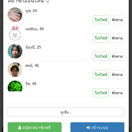
สมาชิกออนไลน์ 👇
นุช, 24
ใช้รูปเดียวกันกับที่โพสต์ล่าสุด
โปรไฟล์
ทักทาย
ใช้รูปใหม่ (เลือก
*งดรูปลามก
)
redfire, 49
แนบรูป หรือ คลิกไอคอนอัพรูป
:
โปรไฟล์
ทักทาย
น้องบี, 25
*.jpg , (.gif .bmp .png กว้างไม่เกิน 500 px)
โปรไฟล์
ทักทาย
เล่นเกมส์ไลน์
ไม่ชอบ
|
ชอบ
พจน์, 46
โปรไฟล์
ทักทาย
วิท, 49
โปรไฟล์
ทักทาย
ฉันไม่ใช่โปรแกรมอัตโนมัติ
ดูเพิ่ม...
โพสต์
ล้างข้อมูล
สมัครสมาชิก
สมัครสมาชิกฟรี
เข้าระบบ