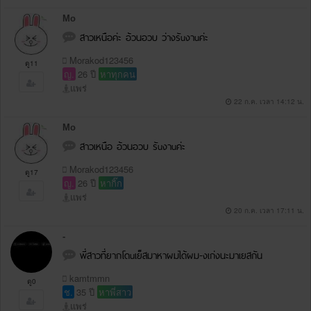
Mo
สาวเหนือค่ะ อ้วนอวบ ว่างรัuงาuค่ะ
Morakod123456
ดู11
ญ.
26 ปี
หาทุกคน
แพร่
22 ก.ค. เวลา 14:12 น.
Mo
สาวเหนือ อ้วนอวบ รัuงาuค่ะ
Morakod123456
ดู17
ญ.
26 ปี
หากิ๊ก
แพร่
20 ก.ค. เวลา 17:11 น.
-
พี่สาวที่ยากโดuเย็สมาหาผมได้ผม-งเก่งนะมาเยสกัน
kamtmmn
ดู0
ช.
35 ปี
หาพี่สาว
แพร่