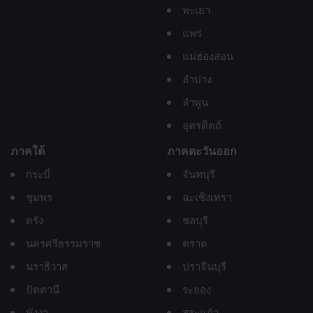
พะเยา
แพร่
แม่ฮ่องสอน
ลำปาง
ลำพูน
อุตรดิตถ์
ภาคใต้
ภาคตะวันออก
กระบี่
จันทบุรี
ชุมพร
ฉะเชิงเทรา
ตรัง
ชลบุรี
นครศรีธรรมราช
ตราด
นราธิวาส
ปราจีนบุรี
ปัตตานี
ระยอง
พังงา
สระแก้ว