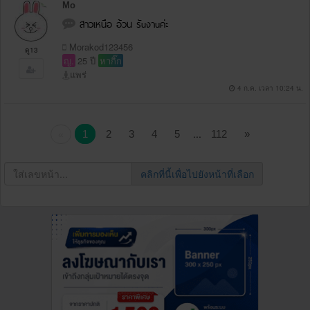
Mo
สาวเหนือ อ้วน รัuงาuค่ะ
Morakod123456
ดู13
ญ.
25 ปี
หากิ๊ก
แพร่
4 ก.ค. เวลา 10:24 น.
...
1
2
3
4
5
112
»
«
คลิกที่นี้เพื่อไปยังหน้าที่เลือก