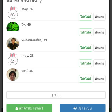
สมาชิกออนไลน์ 👇
May, 36
ใช้รูปเดียวกันกับที่โพสต์ล่าสุด
โปรไฟล์
ทักทาย
ใช้รูปใหม่ (เลือก
*งดรูปลามก
)
วิท, 49
แนบรูป หรือ คลิกไอคอนอัพรูป
:
โปรไฟล์
ทักทาย
ทะลึ่งชอบเสียว, 39
*.jpg , (.gif .bmp .png กว้างไม่เกิน 500 px)
โปรไฟล์
ทักทาย
เล่นเกมส์ไลน์
ไม่ชอบ
|
ชอบ
indy, 28
โปรไฟล์
ทักทาย
พจน์, 46
โปรไฟล์
ทักทาย
ฉันไม่ใช่โปรแกรมอัตโนมัติ
ดูเพิ่ม...
โพสต์
ล้างข้อมูล
สมัครสมาชิก
สมัครสมาชิกฟรี
เข้าระบบ