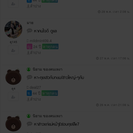
ลำปาง
28 พ.ค. เวลา 2:08 น.
มาย
หาคนใจดี ดูแล
mildmint09.4
ดู145
ญ.
24 ปี
หาทุกคน
ลำปาง
27 พ.ค. เวลา 17:06 น.
นิยาม ของคนเหงา
หา-คุยเสวกับทoม/สาวใหญ่-ๆคับ
deal27
ดู4
ช.
44 ปี
หาทุกคน
ลำปาง
26 พ.ค. เวลา 21:08 น.
นิยาม ของคนเหงา
หาสาวแก่แม่หม้ๅEชอบคุยlสีe7