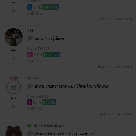
deal27
ดู4
ช.
44 ปี
หาทุกคน
ลำปาง
26 พ.ค. เวลา 14:44 น.
yee
รับคอ*sๅคๅไม่แพง
yee234121
ดู67
ญ.
21 ปี
หาทุกคน
ลำปาง
21 พ.ค. เวลา 15:46 น.
waew
เรากระเทEเหงาอยาก-oมให้ผู้ชายลำปางทักมานะ
waewch99
ดู12
ส.
37 ปี
หาแฟน
ลำปาง
20 พ.ค. เวลา 9:08 น.
นิยาม ของคนเหงา
สาวแก่/ทoมเหงาอยากมีคน-เหงาทักได้