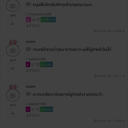
หนุ่มเช็คจัดๆหุ้นฟิตๆกล้ามๆแอดมานะคะ
mylovelove69
ดู40
ญ.
24 ปี
หาพี่ชาย
ลำปาง
9 พ.ค. เวลา 23:39 น.
waew
กระเทEลำปางจ้าวเหงาปากอยาก-oมให้ผู้ชายลำวันนี้ทั
waewch99
ดู13
ส.
37 ปี
หาแฟน
ลำปาง
8 พ.ค. เวลา 10:11 น.
waew
เรากระเทEเหงาจังอยากมีผู้ชายลำปางuัดประจำ
waewch99
ดู10
ส.
37 ปี
หาแฟน
ลำปาง
4 พ.ค. เวลา 13:39 น.