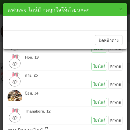
หาเพื่อนไลน์ ลำปาง line
×
×
แฟนเพจ ไลน์มี กดถูกใจให้ด้วยนะคะ
lineme.in.th
ทักทายสมาชิกใหม่ 👇
ปิดหน้าต่าง
PK, 48
โปรไฟล์
ทักทาย
Hou, 19
โปรไฟล์
ทักทาย
คำเตือน :
ห้ามนำไอดีคนอื่นมาโพสต์โดยเด็ดขาด เพราะ IP ที่ท่านโพสต์
สามารถตามตัวได้ และถ้าเกิดเรื่องมาต้องยอมรับในการกระทำของตัวเอง
กาย, 25
ขั้นตอนคลิก
โปรไฟล์
ทักทาย
ชื่อ :
ป้อม, 34
ไอดีไลน์ :
โปรไฟล์
ทักทาย
Thanakorn, 12
ข้อความ :
โปรไฟล์
ทักทาย