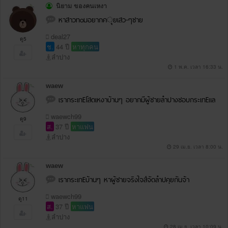
นิยาม ของคนเหงา
หาสาวทoมอยากค◌ุยเสว-ๆชาย
deal27
ดู5
ช.
44 ปี
หาทุกคน
ลำปาง
1 พ.ค. เวลา 16:33 น.
waew
เรากระเทEโสดเหงาบ้านๆ อยากมีผู้ชายลำปางชอบกระเทEแล
waewch99
ดู9
ส.
37 ปี
หาแฟน
ลำปาง
29 เม.ย. เวลา 8:00 น.
waew
เรากระเทEบ้านๆ หาผู้ชายจริงใจส์จัดลำปคุยกันจ้า
waewch99
ดู11
ส.
37 ปี
หาแฟน
ลำปาง
28 เม.ย. เวลา 10:09 น.