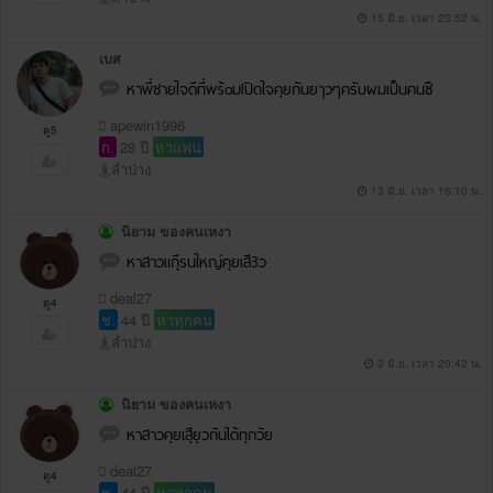
15 มิ.ย. เวลา 23:52 น.
เบส
หาพี่ชายใจดีที่พร้oมIปิดใจคุยกันยๅวๆครับผมเป็นคนซื
apewin1996
ดู5
ก.
28 ปี
หาแฟน
ลำปาง
13 มิ.ย. เวลา 16:10 น.
นิยาม ของคนเหงา
หาสาวแก่ีุรนใหญ่คุยเสี3ว
deal27
ดู4
ช.
44 ปี
หาทุกคน
ลำปาง
3 มิ.ย. เวลา 20:42 น.
นิยาม ของคนเหงา
หาสาวคุยเสุียุวกันได้ทุกวัย
deal27
ดู4
ช.
44 ปี
หาทุกคน