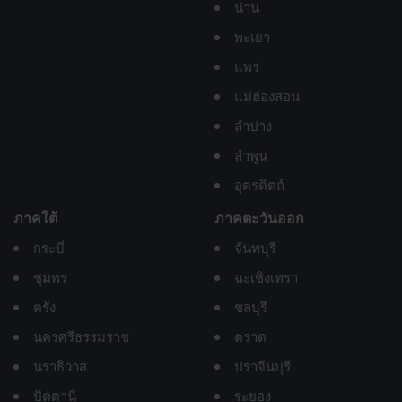
น่าน
พะเยา
แพร่
แม่ฮ่องสอน
ลำปาง
ลำพูน
อุตรดิตถ์
ภาคใต้
ภาคตะวันออก
กระบี่
จันทบุรี
ชุมพร
ฉะเชิงเทรา
ตรัง
ชลบุรี
นครศรีธรรมราช
ตราด
นราธิวาส
ปราจีนบุรี
ปัตตานี
ระยอง