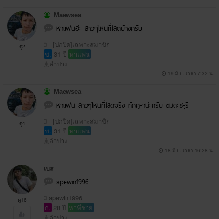
Maewsea
หาแฟนฮ่ะ สาวๆไหนที่โสดบ้างครับ
--[ปกปิด]เฉพาะสมาชิก--
ดู2
ช.
31 ปี
หาแฟน
ลำปาง
19 มิ.ย. เวลา 7:32 น.
Maewsea
หาแฟน สาวๆไหนที่โสดจริง ทักคุ-าน่ะครับ oมตะช-ุรี
--[ปกปิด]เฉพาะสมาชิก--
ดู4
ช.
31 ปี
หาแฟน
ลำปาง
18 มิ.ย. เวลา 16:28 น.
เบส
apewin1996
apewin1996
ดู16
ก.
28 ปี
หาพี่ชาย
ลำปาง