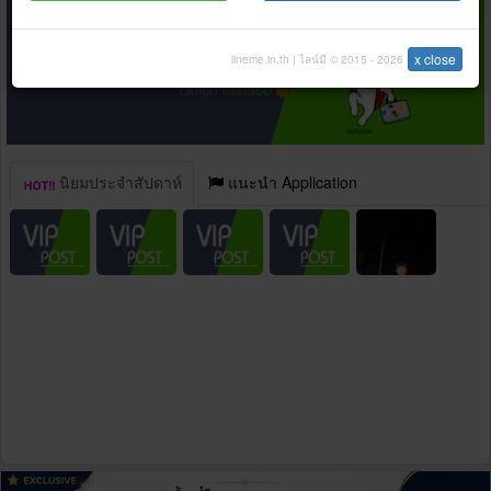
x close
lineme.in.th | ไลน์มี © 2015 - 2026
นิยมประจำสัปดาห์
แนะนำ Application