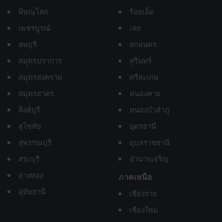
พิษณุโลก
ร้อยเอ็ด
เพชรบูรณ์
เลย
ลพบุรี
สกลนคร
สมุทรปราการ
สุรินทร์
สมุทรสงคราม
ศรีสะเกษ
สมุทรสาคร
หนองคาย
สิงห์บุรี
หนองบัวลำภู
สุโขทัย
อุดรธานี
สุพรรณบุรี
อุบลราชธานี
สระบุรี
อำนาจเจริญ
อ่างทอง
ภาคเหนือ
อุทัยธานี
เชียงราย
เชียงใหม่