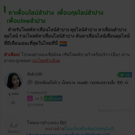
หาเพื่อนไลน์ลำปาง เพื่อนคุยไลน์ลำปาง
เพื่อนlineลำปาง
สำหรับโพสต์หาเพื่อนไลน์ลำปาง คุยไลน์ลำปาง หาเพื่อนลำปาง
คุยไลน์ รวมโพสต์หาเพื่อนไลน์ลำปาง ค้นหาเพื่อนไลน์เพื่อนคุยไลน์
ที่มีเพื่อนเยอะที่สุดในไทยที่นี่
คำเตือน!
โปรดอย่าหลงเชื่อมิจฉาชีพโพสต์ขายวิวหรือบริการอื่นๆ ท่าน
อาจจะถูกหลอก
ลบโพสต์/บล๊อค
vip
ทั้งตัว100
Iปิดกล้องทั้งตั-ว เu็ดคsาง คoaสด ถoดหมดตามสั่ง 100 ค่ะ
melove12
ดู 3469
ญ.
24 ปี
หาทั้งหมด
กรุงเทพ
สิ้นสุด 2026-08-10 15:24
โฆษณา(ตำแหน่ง B2)
ลงง่ายด้วย
โอนเงินหรือเติมเงินทรูมันนี่
แสดงผลมากกว่า 1 แสนครั้ง/วัน *แก้ไขโพสต์เองได้