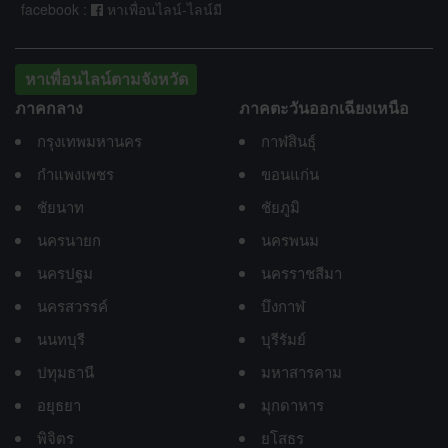
facebook :
หาเพื่อนไลน์-ไลน์มี
หาเพื่อนไลน์ตามจังหวัด
ภาคกลาง
ภาคตะวันออกเฉียงเหนือ
กรุงเทพมหานคร
กาฬสินธุ์
กำแพงเพชร
ขอนแก่น
ชัยนาท
ชัยภูมิ
นครนายก
นครพนม
นครปฐม
นครราชสีมา
นครสวรรค์
บึงกาฬ
นนทบุรี
บุรีรัมย์
ปทุมธานี
มหาสารคาม
อยุธยา
มุกดาหาร
พิจิตร
ยโสธร