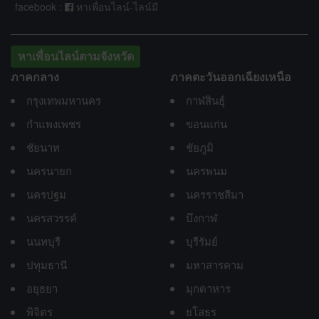
facebook :
หาเพื่อนไลน์-ไลน์มี
หาเพื่อนไลน์ตามจังหวัด
ภาคกลาง
ภาคตะวันออกเฉียงเหนือ
กรุงเทพมหานคร
กาฬสินธุ์
กำแพงเพชร
ขอนแก่น
ชัยนาท
ชัยภูมิ
นครนายก
นครพนม
นครปฐม
นครราชสีมา
นครสวรรค์
บึงกาฬ
นนทบุรี
บุรีรัมย์
ปทุมธานี
มหาสารคาม
อยุธยา
มุกดาหาร
พิจิตร
ยโสธร