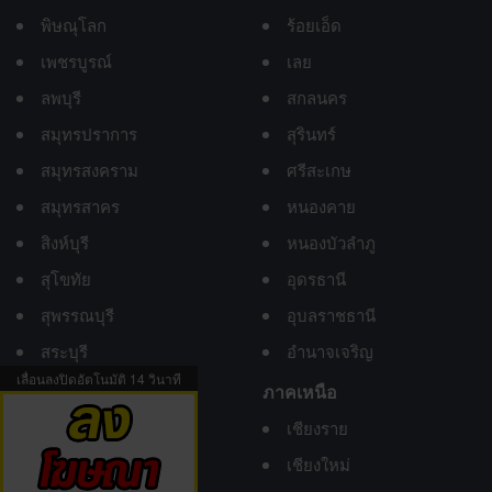
พิษณุโลก
ร้อยเอ็ด
เพชรบูรณ์
เลย
ลพบุรี
สกลนคร
สมุทรปราการ
สุรินทร์
สมุทรสงคราม
ศรีสะเกษ
สมุทรสาคร
หนองคาย
สิงห์บุรี
หนองบัวลำภู
สุโขทัย
อุดรธานี
สุพรรณบุรี
อุบลราชธานี
สระบุรี
อำนาจเจริญ
เลื่อนลงปิดอัตโนมัติ
13
วินาที
อ่างทอง
ภาคเหนือ
อุทัยธานี
เชียงราย
เชียงใหม่