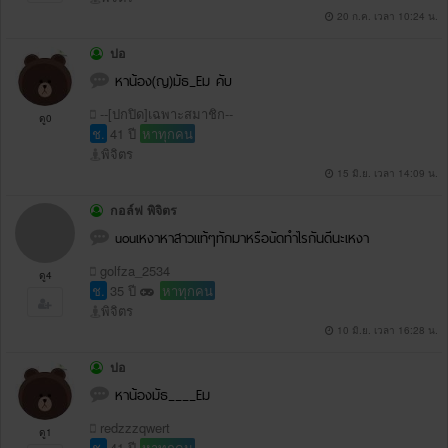
20 ก.ค. เวลา 10:24 น.
ปอ
หาน้อง(ญ)มัธ_Eม คับ
--[ปกปิด]เฉพาะสมาชิก--
ดู0
ช.
41 ปี
หาทุกคน
พิจิตร
15 มิ.ย. เวลา 14:09 น.
กอล์ฟ พิจิตร
uouเหงาหาสาวแท้ๆทักมาหรือuัดทำไรกันดีนะเหงา
golfza_2534
ดู4
ช.
35 ปี
หาทุกคน
พิจิตร
10 มิ.ย. เวลา 16:28 น.
ปอ
หาน้องมัธ____Eม
redzzzqwert
ดู1
ช.
41 ปี
หาทุกคน