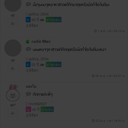
นั่งๆuouๆเหงาหาสาวแท้ทักมาคุยหรือuัดทำไรกันดีนะ
golfza_2534
ดู2
ช.
35 ปี
หาทุกคน
พิจิตร
1 พ.ค. เวลา 22:13 น.
กอล์ฟ พิจิตร
uouเหงาๆหาสาวแท้ทักคุยหรือuัดทำไรกันดีนะเหงา
golfza_2534
ดู3
ช.
35 ปี
หาทุกคน
พิจิตร
26 เม.ย. เวลา 23:47 น.
แตงโม
ทักทายค่ะพี่ๆ
tmo562527
ดู67
ญ.
42 ปี
หาแฟน
พิจิตร
23 เม.ย. เวลา 18:00 น.