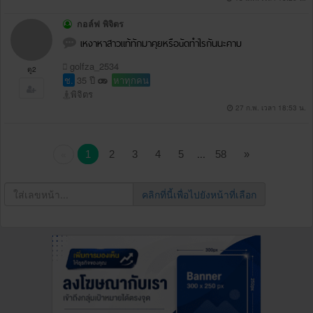
กอล์ฟ พิจิตร
เหงาหาสาวแท้ทักมาคุยหรือuัดทำไรกันนะคาบ
golfza_2534
ดู2
ช.
35 ปี
หาทุกคน
พิจิตร
27 ก.พ. เวลา 18:53 น.
...
1
2
3
4
5
58
»
«
คลิกที่นี้เพื่อไปยังหน้าที่เลือก