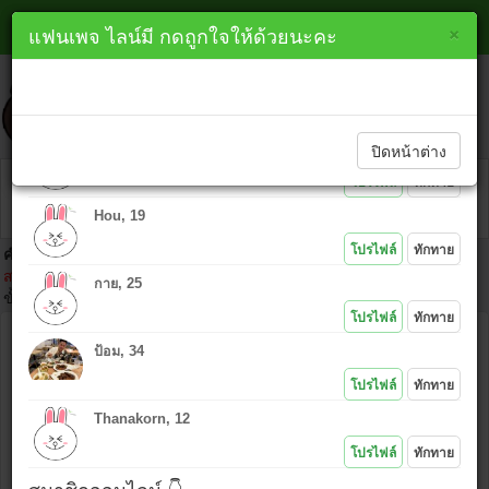
หาเพื่อนไลน์ พิจิตร line
×
×
แฟนเพจ ไลน์มี กดถูกใจให้ด้วยนะคะ
lineme.in.th
ทักทายสมาชิกใหม่ 👇
ปิดหน้าต่าง
PK, 48
โปรไฟล์
ทักทาย
Hou, 19
โปรไฟล์
ทักทาย
คำเตือน :
ห้ามนำไอดีคนอื่นมาโพสต์โดยเด็ดขาด เพราะ IP ที่ท่านโพสต์
สามารถตามตัวได้ และถ้าเกิดเรื่องมาต้องยอมรับในการกระทำของตัวเอง
กาย, 25
ขั้นตอนคลิก
โปรไฟล์
ทักทาย
ชื่อ :
ป้อม, 34
ไอดีไลน์ :
โปรไฟล์
ทักทาย
Thanakorn, 12
ข้อความ :
โปรไฟล์
ทักทาย