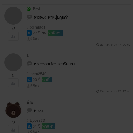
Pmi
สาวสoง หาหนุ่มคุยค่า
ppimrada
ดู3
ช.
27 ปี
หาพี่ชาย
พิจิตร
28 ก.ค. เวลา 14:09 น.
L
หาสาวคุยเสีeว-แลกSูป-กัน
laem2540
ดู3
ช.
29 ปี
หากิ๊ก
พิจิตร
24 ก.ค. เวลา 23:27 น.
อ้าย
หาuัด
Eyezz33
ดู3
ช.
31 ปี
หาแฟน
พิจิตร