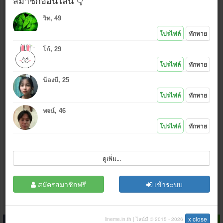
สมาชิกออนไลน์ 👇
วิท, 49
ใช้รูปเดียวกันกับที่โพสต์ล่าสุด
โปรไฟล์
ทักทาย
ใช้รูปใหม่ (เลือก
*งดรูปลามก
)
โก้, 29
แนบรูป หรือ คลิกไอคอนอัพรูป
:
โปรไฟล์
ทักทาย
น้องบี, 25
*.jpg , (.gif .bmp .png กว้างไม่เกิน 500 px)
โปรไฟล์
ทักทาย
เล่นเกมส์ไลน์
ไม่ชอบ
|
ชอบ
พจน์, 46
โปรไฟล์
ทักทาย
ดูเพิ่ม...
ฉันไม่ใช่โปรแกรมอัตโนมัติ
สมัครสมาชิกฟรี
เข้าระบบ
โพสต์
ล้างข้อมูล
สมัครสมาชิก
x close
lineme.in.th | ไลน์มี © 2015 - 2026