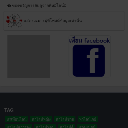
ของขวัญการจับคู่จากพี่หมีไลน์มี
แสดงเฉพาะผู้ที่โพสต์ข้อมูลเท่านั้น
TAG
หาเพื่อนไลน์
หาไลน์หญิง
หาไลน์ชาย
หาไลน์เกย์
หาไลน์สาวสอง
หาไลน์ทอม
หาไลน์ดี้
หาคู่แมตซ์