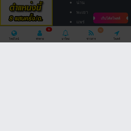
น่าน
พะเยา
เก็บโค้ดโพสต์
แพร่
N
แม่ฮ่องสอน
N
ไทม์ไลน์
ทักทาย
มาใหม่
ข่าวสาร
โพสต์
ลำปาง
ลำพูน
อุตรดิตถ์
ภาคใต้
ภาคตะวันออก
กระบี่
จันทบุรี
ชุมพร
ฉะเชิงเทรา
ตรัง
ชลบุรี
นครศรีธรรมราช
ตราด
นราธิวาส
ปราจีนบุรี
ปัตตานี
ระยอง