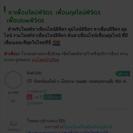
หาเพื่อนไลน์พิจิตร เพื่อนคุยไลน์พิจิตร
เพื่อนlineพิจิตร
สำหรับโพสต์หาเพื่อนไลน์พิจิตร คุยไลน์พิจิตร หาเพื่อนพิจิตร คุย
ไลน์ รวมโพสต์หาเพื่อนไลน์พิจิตร ค้นหาเพื่อนไลน์เพื่อนคุยไลน์ ที่มี
เพื่อนเยอะที่สุดในไทยที่นี่
คำเตือน!
โปรดอย่าหลงเชื่อมิจฉาชีพโพสต์ขายวิวหรือบริการอื่นๆ ท่าน
อาจจะถูกหลอก
ลบโพสต์/บล๊อค
vip
ทั้งตัว100
Iปิดกล้องทั้งตั-ว เu็ดคsาง คoaสด ถoดหมดตามสั่ง 100 ค่ะ
melove12
ดู 3468
ญ.
24 ปี
หาทั้งหมด
กรุงเทพ
สิ้นสุด 2026-08-10 15:24
โฆษณา(ตำแหน่ง B2)
ลงง่ายด้วย
โอนเงินหรือเติมเงินทรูมันนี่
แสดงผลมากกว่า 1 แสนครั้ง/วัน *แก้ไขโพสต์เองได้