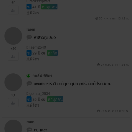
redzzzqwert
ดู0
ช.
41 ปี
หาทุกคน
พิจิตร
30 พ.ค. เวลา 13:12 น.
laem
หาสาวคุยเสีeว
laem2540
ดู20
ช.
29 ปี
หากิ๊ก
พิจิตร
27 พ.ค. เวลา 1:34 น.
กอล์ฟ พิจิตร
uouเหงาๆหาสาวแท้ๆทักๆมาคุยหรือuัดทำไรกันคาบ
golfza_2534
ดู4
ช.
35 ปี
หาทุกคน
พิจิตร
27 พ.ค. เวลา 0:52 น.
man
คุย-เหงา