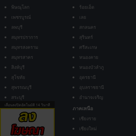
พิษณุโลก
ร้อยเอ็ด
เพชรบูรณ์
เลย
ลพบุรี
สกลนคร
สมุทรปราการ
สุรินทร์
สมุทรสงคราม
ศรีสะเกษ
สมุทรสาคร
หนองคาย
สิงห์บุรี
หนองบัวลำภู
สุโขทัย
อุดรธานี
สุพรรณบุรี
อุบลราชธานี
สระบุรี
อำนาจเจริญ
เลื่อนลงปิดอัตโนมัติ
13
วินาที
อ่างทอง
ภาคเหนือ
อุทัยธานี
เชียงราย
เชียงใหม่