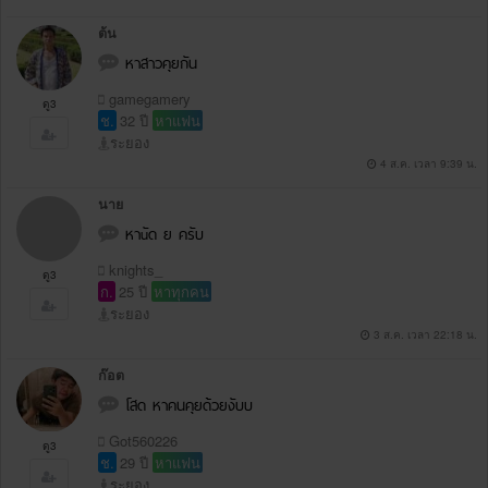
ต้น
หาสาวคุยกัน
gamegamery
ดู3
ช.
32 ปี
หาแฟน
ระยอง
4 ส.ค. เวลา 9:39 น.
นาย
หาuัด ย ครับ
knights_
ดู3
ก.
25 ปี
หาทุกคน
ระยอง
3 ส.ค. เวลา 22:18 น.
ก๊อต
โสด หาคนคุยด้วยงับบ
Got560226
ดู3
ช.
29 ปี
หาแฟน
ระยอง