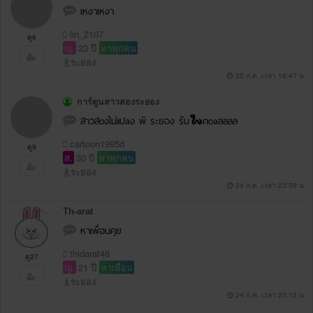
เหงาเหงา
lin_2107
ดู6
ญ.
23 ปี
หาทุกคน
ระยอง
25 ก.ค. เวลา 16:47 น.
การ์ตูนสาวสองระยอง
สาวสoงไม่iiปaง พิ ระยอง รับ🐍คoaลลลล
cartoon1995d
ดู9
ส.
30 ปี
หาทุกคน
ระยอง
24 ก.ค. เวลา 23:58 น.
Th-arat
หาเพื่อนคุย
thidarat48
ดู27
ญ.
21 ปี
หาเพื่อน
ระยอง
24 ก.ค. เวลา 23:13 น.