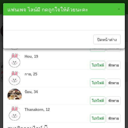
หาเพื่อนไลน์ ระยอง line
×
×
แฟนเพจ ไลน์มี กดถูกใจให้ด้วยนะคะ
lineme.in.th
ทักทายสมาชิกใหม่ 👇
ปิดหน้าต่าง
PK, 48
โปรไฟล์
ทักทาย
Hou, 19
โปรไฟล์
ทักทาย
คำเตือน :
ห้ามนำไอดีคนอื่นมาโพสต์โดยเด็ดขาด เพราะ IP ที่ท่านโพสต์
สามารถตามตัวได้ และถ้าเกิดเรื่องมาต้องยอมรับในการกระทำของตัวเอง
กาย, 25
ขั้นตอนคลิก
โปรไฟล์
ทักทาย
ชื่อ :
ป้อม, 34
ไอดีไลน์ :
โปรไฟล์
ทักทาย
Thanakorn, 12
ข้อความ :
โปรไฟล์
ทักทาย