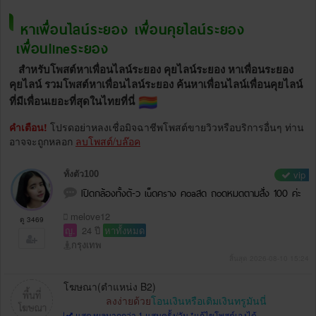
หาเพื่อนไลน์ระยอง เพื่อนคุยไลน์ระยอง
เพื่อนlineระยอง
สำหรับโพสต์หาเพื่อนไลน์ระยอง คุยไลน์ระยอง หาเพื่อนระยอง
คุยไลน์ รวมโพสต์หาเพื่อนไลน์ระยอง ค้นหาเพื่อนไลน์เพื่อนคุยไลน์
ที่มีเพื่อนเยอะที่สุดในไทยที่นี่
คำเตือน!
โปรดอย่าหลงเชื่อมิจฉาชีพโพสต์ขายวิวหรือบริการอื่นๆ ท่าน
อาจจะถูกหลอก
ลบโพสต์/บล๊อค
vip
ทั้งตัว100
Iปิดกล้องทั้งตั-ว เu็ดคsาง คoaสด ถoดหมดตามสั่ง 100 ค่ะ
melove12
ดู 3469
ญ.
24 ปี
หาทั้งหมด
กรุงเทพ
สิ้นสุด 2026-08-10 15:24
โฆษณา(ตำแหน่ง B2)
ลงง่ายด้วย
โอนเงินหรือเติมเงินทรูมันนี่
แสดงผลมากกว่า 1 แสนครั้ง/วัน *แก้ไขโพสต์เองได้