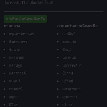
facebook :
หาเพื่อนไลน์-ไลน์มี
หาเพื่อนไลน์ตามจังหวัด
ภาคกลาง
ภาคตะวันออกเฉียงเหนือ
กรุงเทพมหานคร
กาฬสินธุ์
กำแพงเพชร
ขอนแก่น
ชัยนาท
ชัยภูมิ
นครนายก
นครพนม
นครปฐม
นครราชสีมา
นครสวรรค์
บึงกาฬ
นนทบุรี
บุรีรัมย์
ปทุมธานี
มหาสารคาม
อยุธยา
มุกดาหาร
พิจิตร
ยโสธร