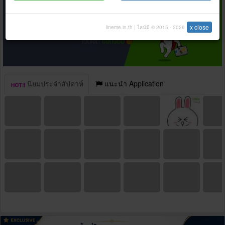
x close
lineme.in.th | ไลน์มี © 2015 - 2026
นิยมประจำสัปดาห์
แนะนำ Application