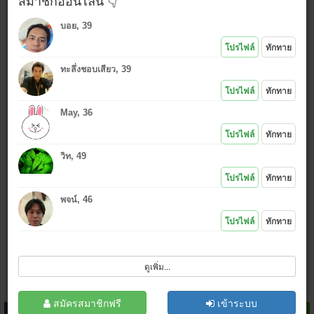
สมาชิกออนไลน์ 👇
บอย, 39
ใช้รูปเดียวกันกับที่โพสต์ล่าสุด
โปรไฟล์
ทักทาย
ใช้รูปใหม่ (เลือก
*งดรูปลามก
)
ทะลึ่งชอบเสียว, 39
แนบรูป หรือ คลิกไอคอนอัพรูป
:
โปรไฟล์
ทักทาย
May, 36
*.jpg , (.gif .bmp .png กว้างไม่เกิน 500 px)
โปรไฟล์
ทักทาย
เล่นเกมส์ไลน์
ไม่ชอบ
|
ชอบ
วิท, 49
โปรไฟล์
ทักทาย
พจน์, 46
โปรไฟล์
ทักทาย
ฉันไม่ใช่โปรแกรมอัตโนมัติ
ดูเพิ่ม...
โพสต์
ล้างข้อมูล
สมัครสมาชิก
สมัครสมาชิกฟรี
เข้าระบบ