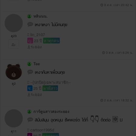
3 ส.ค. เวลา 20:42 น.
หลินนน.
เหงาเหงา ไม่มีคนคุย
lin_2107
ดู23
ญ.
23 ปี
หาทุกคน
ระยอง
3 ส.ค. เวลา 6:26 น.
Tee
เหงาคับหาเพื่อนคุย
--[ปกปิด]เฉพาะสมาชิก--
ดู2
ช.
25 ปี
หาพี่สาว
ระยอง
2 ส.ค. เวลา 18:32 น.
การ์ตูนสาวสองระยอง
สนับสนุน อุดหนุน ซัพพอร์ต ได้ที่ 👇👇 ติดต่อ 🆔 LI
cartoon1995d
ดู11
ส.
30 ปี
หาทุกคน