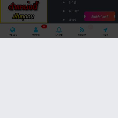
น่าน
พะเยา
เก็บโค้ดโพสต์
แพร่
N
แม่ฮ่องสอน
N
ไทม์ไลน์
ทักทาย
มาใหม่
ข่าวสาร
โพสต์
ลำปาง
ลำพูน
อุตรดิตถ์
ภาคใต้
ภาคตะวันออก
กระบี่
จันทบุรี
ชุมพร
ฉะเชิงเทรา
ตรัง
ชลบุรี
นครศรีธรรมราช
ตราด
นราธิวาส
ปราจีนบุรี
ปัตตานี
ระยอง