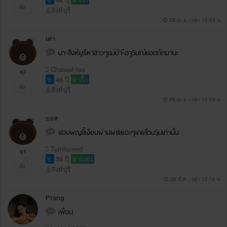
สิงห์บุรี
25 เม.ย. เวลา 13:43 น.
เต่า
มา-สิงห์บุรีหาสาวๆแม่บ้า-ีอๅSมณ์แอดทักมานะ
Chaiwat-tao
ดู2
ช.
46 ปี
หากิ๊ก
สิงห์บุรี
25 เม.ย. เวลา 12:59 น.
บอส
ชอบผญขี้เงียบผ่านผชเยอะๆเคยโดuSุมเท่านั้น
Tumlionred
ดู4
ช.
36 ปี
หาแฟน
สิงห์บุรี
26 มี.ค. เวลา 12:18 น.
Prang
เพื่อน