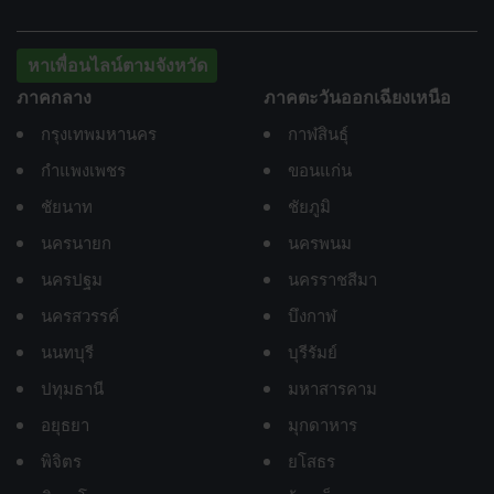
หาเพื่อนไลน์ตามจังหวัด
ภาคกลาง
ภาคตะวันออกเฉียงเหนือ
กรุงเทพมหานคร
กาฬสินธุ์
กำแพงเพชร
ขอนแก่น
ชัยนาท
ชัยภูมิ
นครนายก
นครพนม
นครปฐม
นครราชสีมา
นครสวรรค์
บึงกาฬ
นนทบุรี
บุรีรัมย์
ปทุมธานี
มหาสารคาม
อยุธยา
มุกดาหาร
พิจิตร
ยโสธร