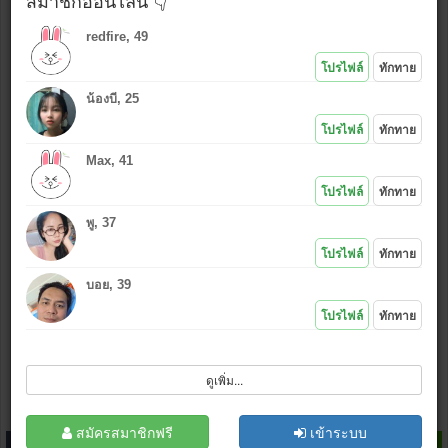
สมาชิกออนไลน์ 👇
redfire, 49
ใช้รูปเดียวกันกับที่โพสต์ล่าสุด
โปรไฟล์
ทักทาย
ใช้รูปใหม่ (เลือก
*งดรูปลามก
)
น้องบี, 25
แนบรูป หรือ คลิกไอคอนอัพรูป
:
โปรไฟล์
ทักทาย
Max, 41
*.jpg , (.gif .bmp .png กว้างไม่เกิน 500 px)
โปรไฟล์
ทักทาย
เล่นเกมส์ไลน์
ไม่ชอบ
|
ชอบ
พู, 37
โปรไฟล์
ทักทาย
บอย, 39
โปรไฟล์
ทักทาย
ฉันไม่ใช่โปรแกรมอัตโนมัติ
ดูเพิ่ม...
โพสต์
ล้างข้อมูล
สมัครสมาชิก
สมัครสมาชิกฟรี
เข้าระบบ