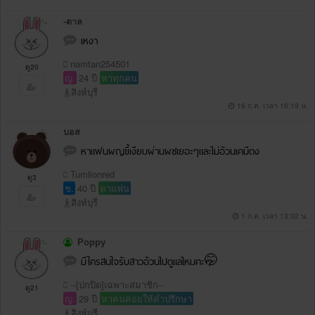
-ตาล
เหงา
namtan254501
ดู20
ญ.
24 ปี
หาทุกคน
สิงห์บุรี
16 ก.ค. เวลา 16:19 น.
บอส
หาแฟนผญขี้เงียบผ่านผชเยอะๆและไม่อ้วนเคมีตง
Tumlionred
ดู3
ช.
40 ปี
หาแฟน
สิงห์บุรี
1 ก.ค. เวลา 13:02 น.
Poppy
มีใครสนใจรับสาวอ้วนไปดูแลไหมคะ🤭
--[ปกปิด]เฉพาะสมาชิก--
ดู21
ญ.
29 ปี
หาคนคอยให้คำปรึกษา
สิงห์บุรี