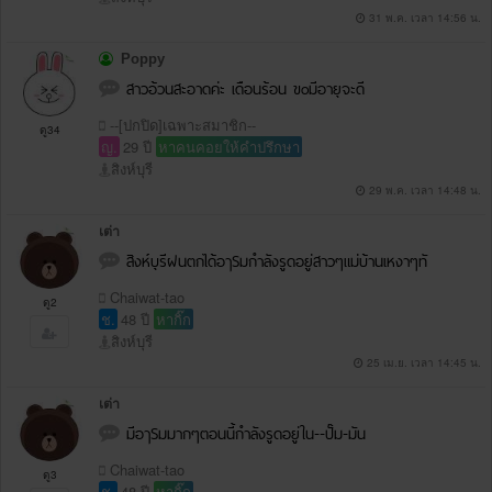
31 พ.ค. เวลา 14:56 น.
Poppy
สาวอ้วนสะอาดค่ะ เดือนร้อน ขoมีอายุจะดี
--[ปกปิด]เฉพาะสมาชิก--
ดู34
ญ.
29 ปี
หาคนคอยให้คำปรึกษา
สิงห์บุรี
29 พ.ค. เวลา 14:48 น.
เต่า
สิงห์บุรีฝนตกได้อๅSมกำลังรูดอยู่สาวๆแม่บ้านเหงาๆทั
Chaiwat-tao
ดู2
ช.
48 ปี
หากิ๊ก
สิงห์บุรี
25 เม.ย. เวลา 14:45 น.
เต่า
มีอๅSมมากๆตอนนี้กำลังรูดอยู่ใน--ปั๊ม-มัน
Chaiwat-tao
ดู3
ช.
48 ปี
หากิ๊ก