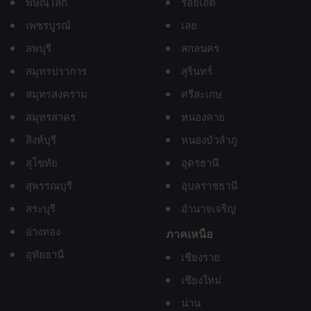
พิษณุโลก
ร้อยเอ็ด
เพชรบูรณ์
เลย
ลพบุรี
สกลนคร
สมุทรปราการ
สุรินทร์
สมุทรสงคราม
ศรีสะเกษ
สมุทรสาคร
หนองคาย
สิงห์บุรี
หนองบัวลำภู
สุโขทัย
อุดรธานี
สุพรรณบุรี
อุบลราชธานี
สระบุรี
อำนาจเจริญ
อ่างทอง
ภาคเหนือ
อุทัยธานี
เชียงราย
เชียงใหม่
น่าน