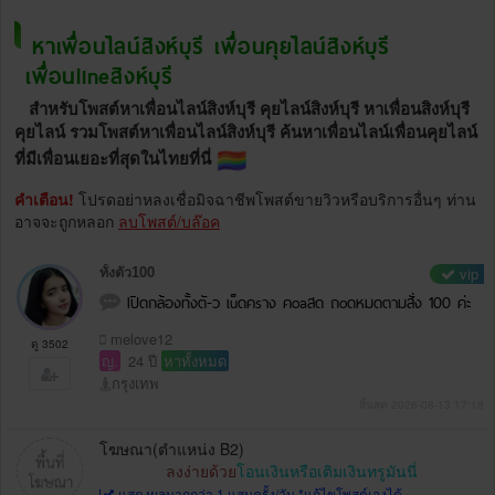
หาเพื่อนไลน์สิงห์บุรี เพื่อนคุยไลน์สิงห์บุรี
เพื่อนlineสิงห์บุรี
สำหรับโพสต์หาเพื่อนไลน์สิงห์บุรี คุยไลน์สิงห์บุรี หาเพื่อนสิงห์บุรี
คุยไลน์ รวมโพสต์หาเพื่อนไลน์สิงห์บุรี ค้นหาเพื่อนไลน์เพื่อนคุยไลน์
ที่มีเพื่อนเยอะที่สุดในไทยที่นี่
คำเตือน!
โปรดอย่าหลงเชื่อมิจฉาชีพโพสต์ขายวิวหรือบริการอื่นๆ ท่าน
อาจจะถูกหลอก
ลบโพสต์/บล๊อค
vip
ทั้งตัว100
Iปิดกล้องทั้งตั-ว เu็ดคsาง คoaสด ถoดหมดตามสั่ง 100 ค่ะ
melove12
ดู 3502
ญ.
24 ปี
หาทั้งหมด
กรุงเทพ
สิ้นสุด 2026-08-13 17:18
โฆษณา(ตำแหน่ง B2)
ลงง่ายด้วย
โอนเงินหรือเติมเงินทรูมันนี่
แสดงผลมากกว่า 1 แสนครั้ง/วัน *แก้ไขโพสต์เองได้