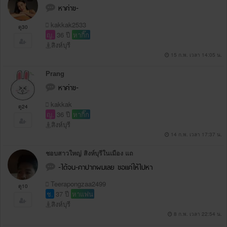
หาค่าข-
kakkak2533
ดู30
ญ.
36 ปี
หากิ๊ก
สิงห์บุรี
15 ก.พ. เวลา 14:05 น.
Prang
หาค่าข-
kakkak
ดู24
ญ.
36 ปี
หากิ๊ก
สิงห์บุรี
14 ก.พ. เวลา 17:37 น.
ชอบสาวใหญ่ สิงห์บุรีในเมือง แถ
-ได้จน-คาปากผมเลย ขอแค่ให้ไปหา
Teerapongzaa2499
ดู10
ช.
37 ปี
หาแฟน
สิงห์บุรี
8 ก.พ. เวลา 22:54 น.