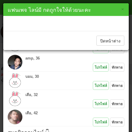
หาเพื่อนไลน์ สิงห์บุรี line
×
×
แฟนเพจ ไลน์มี กดถูกใจให้ด้วยนะคะ
lineme.in.th
ทักทายสมาชิกใหม่ 👇
ปิดหน้าต่าง
แอท, 31
โปรไฟล์
ทักทาย
amp, 36
โปรไฟล์
ทักทาย
คำเตือน :
ห้ามนำไอดีคนอื่นมาโพสต์โดยเด็ดขาด เพราะ IP ที่ท่านโพสต์
สามารถตามตัวได้ และถ้าเกิดเรื่องมาต้องยอมรับในการกระทำของตัวเอง
บอม, 30
ขั้นตอนคลิก
โปรไฟล์
ทักทาย
ชื่อ :
เสือ, 32
ไอดีไลน์ :
โปรไฟล์
ทักทาย
เสือ, 42
ข้อความ :
โปรไฟล์
ทักทาย