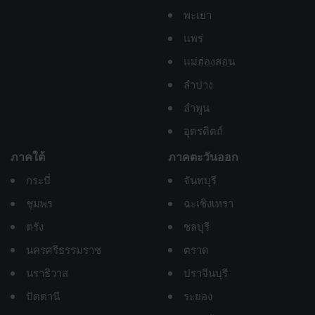
พะเยา
แพร่
แม่ฮ่องสอน
ลำปาง
ลำพูน
อุตรดิตถ์
ภาคใต้
ภาคตะวันออก
กระบี่
จันทบุรี
ชุมพร
ฉะเชิงเทรา
ตรัง
ชลบุรี
นครศรีธรรมราช
ตราด
นราธิวาส
ปราจีนบุรี
ปัตตานี
ระยอง