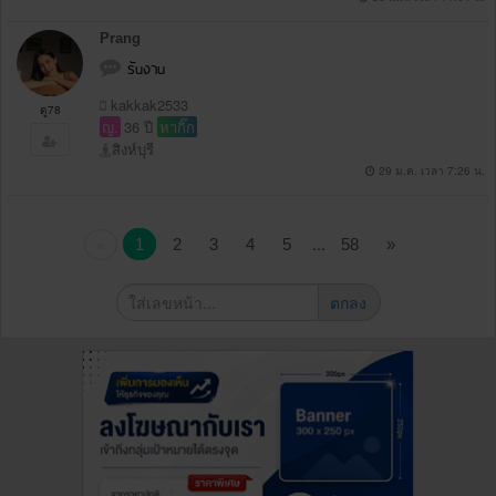
Prang
รัuงาu
kakkak2533
ดู78
ญ.
36 ปี
หากิ๊ก
สิงห์บุรี
29 ม.ค. เวลา 7:26 น.
...
1
2
3
4
5
58
»
«
ตกลง