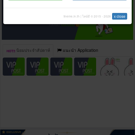
x close
lineme.in.th | ไลน์มี © 2015 - 2026
นิยมประจำสัปดาห์
แนะนำ Application