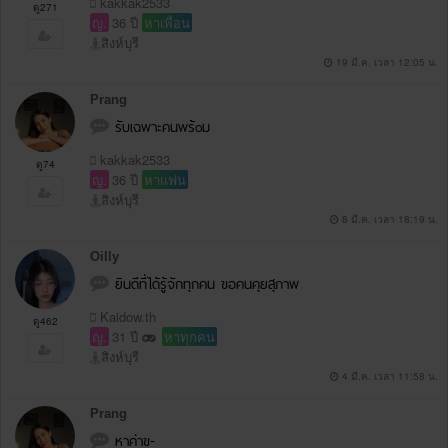
kakkak2533
ดู271
ญ.
36 ปี
หาเพื่อน
สิงห์บุรี
19 มี.ค. เวลา 12:05 น.
Prang
รับเฉพาะคนพร้oม
kakkak2533
ดู74
ญ.
36 ปี
หาแฟน
สิงห์บุรี
8 มี.ค. เวลา 18:19 น.
Oilly
ยินดีที่ได้รู้จักทุกคน ขอคนคุยสุภาพ
Kaidow.th
ดู462
ญ.
31 ปี
หาทุกคน
สิงห์บุรี
4 มี.ค. เวลา 11:58 น.
Prang
หาค่าข-