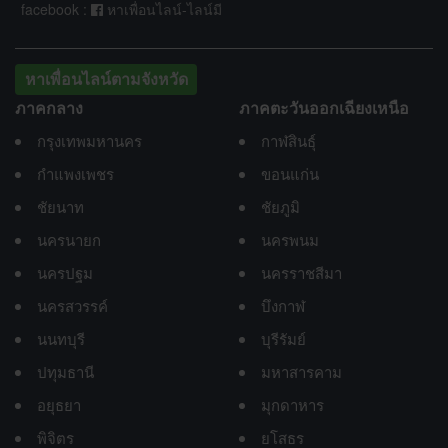
facebook :
หาเพื่อนไลน์-ไลน์มี
หาเพื่อนไลน์ตามจังหวัด
ภาคกลาง
ภาคตะวันออกเฉียงเหนือ
กรุงเทพมหานคร
กาฬสินธุ์
กำแพงเพชร
ขอนแก่น
ชัยนาท
ชัยภูมิ
นครนายก
นครพนม
นครปฐม
นครราชสีมา
นครสวรรค์
บึงกาฬ
นนทบุรี
บุรีรัมย์
ปทุมธานี
มหาสารคาม
อยุธยา
มุกดาหาร
พิจิตร
ยโสธร