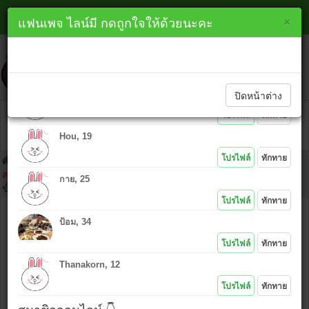
หาเพื่อนไลน์ หนองคาย line
×
×
แฟนเพจ ไลน์มี กดถูกใจให้ด้วยนะคะ
lineme.in.th
ทักทายสมาชิกใหม่ 👇
ปิดหน้าต่าง
PK, 48
โปรไฟล์
ทักทาย
Hou, 19
โปรไฟล์
ทักทาย
คำเตือน :
ห้ามนำไอดีคนอื่นมาโพสต์โดยเด็ดขาด เพราะ IP ที่ท่านโพสต์
สามารถตามตัวได้ และถ้าเกิดเรื่องมาต้องยอมรับในการกระทำของตัวเอง
กาย, 25
ขั้นตอนคลิก
โปรไฟล์
ทักทาย
ชื่อ :
ป้อม, 34
ไอดีไลน์ :
โปรไฟล์
ทักทาย
Thanakorn, 12
ข้อความ :
โปรไฟล์
ทักทาย