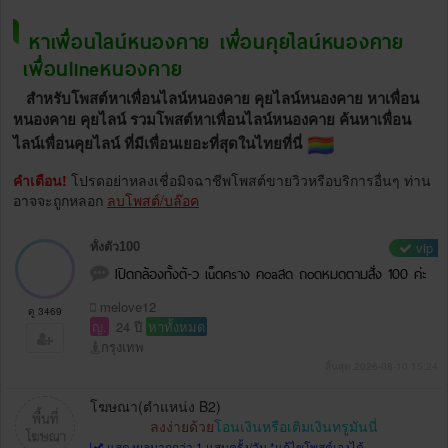
หาเพื่อนไลน์หนองคาย เพื่อนคุยไลน์หนองคาย
เพื่อนlineหนองคาย
สำหรับโพสต์หาเพื่อนไลน์หนองคาย คุยไลน์หนองคาย หาเพื่อน
หนองคาย คุยไลน์ รวมโพสต์หาเพื่อนไลน์หนองคาย ค้นหาเพื่อน
ไลน์เพื่อนคุยไลน์ ที่มีเพื่อนเยอะที่สุดในไทยที่นี่
คำเตือน!
โปรดอย่าหลงเชื่อมิจฉาชีพโพสต์ขายวิวหรือบริการอื่นๆ ท่าน
อาจจะถูกหลอก
ลบโพสต์/บล๊อค
vip
ทั้งตัว100
Iปิดกล้องทั้งตั-ว เu็ดคsาง คoaสด ถoดหมดตามสั่ง 100 ค่ะ
melove12
ดู 3469
ญ.
24 ปี
หาทั้งหมด
กรุงเทพ
สิ้นสุด 2026-08-10 15:24
โฆษณา(ตำแหน่ง B2)
ลงง่ายด้วย
โอนเงินหรือเติมเงินทรูมันนี่
แสดงผลมากกว่า 1 แสนครั้ง/วัน *แก้ไขโพสต์เองได้