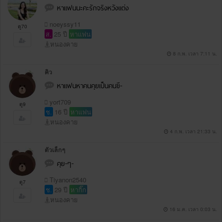
หาแฟนนะคะรักจริงหวังแต่ง
noeyssy11
ดู70
ส.
25 ปี
หาแฟน
หนองคาย
8 ก.พ. เวลา 7:11 น.
คิว
หาแฟนหาคนคุยเป็นคนขี-
yort709
ดู9
ช.
16 ปี
หาแฟน
หนองคาย
4 ก.พ. เวลา 21:33 น.
ตัวเล็กๆ
คุย-ๆ-
Tiyanon2540
ดู7
ช.
29 ปี
หากิ๊ก
หนองคาย
16 ม.ค. เวลา 0:03 น.