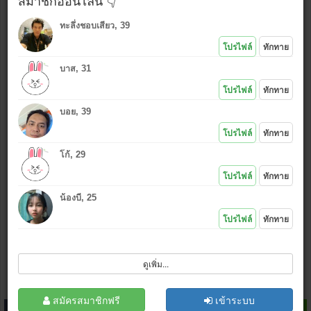
สมาชิกออนไลน์ 👇
ทะลึ่งชอบเสียว, 39
ใช้รูปเดียวกันกับที่โพสต์ล่าสุด
โปรไฟล์
ทักทาย
ใช้รูปใหม่ (เลือก
*งดรูปลามก
)
บาส, 31
แนบรูป หรือ คลิกไอคอนอัพรูป
:
โปรไฟล์
ทักทาย
บอย, 39
*.jpg , (.gif .bmp .png กว้างไม่เกิน 500 px)
โปรไฟล์
ทักทาย
เล่นเกมส์ไลน์
ไม่ชอบ
|
ชอบ
โก้, 29
โปรไฟล์
ทักทาย
น้องบี, 25
โปรไฟล์
ทักทาย
ฉันไม่ใช่โปรแกรมอัตโนมัติ
ดูเพิ่ม...
โพสต์
ล้างข้อมูล
สมัครสมาชิก
สมัครสมาชิกฟรี
เข้าระบบ