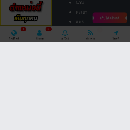
น่าน
พะเยา
เก็บโค้ดโพสต์
แพร่
1
N
แม่ฮ่องสอน
N
ไทม์ไลน์
ทักทาย
มาใหม่
ข่าวสาร
โพสต์
ลำปาง
ลำพูน
อุตรดิตถ์
ภาคใต้
ภาคตะวันออก
กระบี่
จันทบุรี
ชุมพร
ฉะเชิงเทรา
ตรัง
ชลบุรี
นครศรีธรรมราช
ตราด
นราธิวาส
ปราจีนบุรี
ปัตตานี
ระยอง