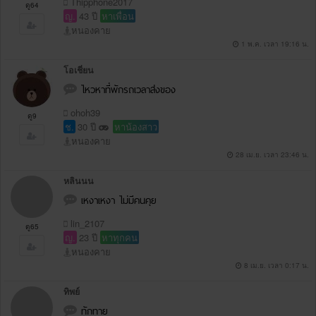
Thipphone2017
ดู64
ญ.
43 ปี
หาเพื่อน
หนองคาย
1 พ.ค. เวลา 19:16 น.
โอเชี่ยน
ไหวหาที่พักรถเวลาส่งของ
ohoh39
ดู9
ช.
30 ปี
หาน้องสาว
หนองคาย
28 เม.ย. เวลา 23:46 น.
หลินนน
เหงาเหงา ไม่มีคนคุย
lin_2107
ดู65
ญ.
23 ปี
หาทุกคน
หนองคาย
8 เม.ย. เวลา 0:17 น.
ทิพย์
ทักทาย