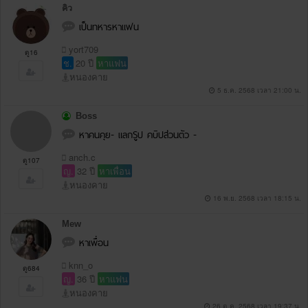
คิว
เป็นทหารหาแฟน
yort709
ดู16
ช.
20 ปี
หาแฟน
หนองคาย
5 ธ.ค. 2568 เวลา 21:00 น.
Boss
หาคนคุย- แลกSูป คบิปส่วนตัว -
anch.c
ดู107
ญ.
32 ปี
หาเพื่อน
หนองคาย
16 พ.ย. 2568 เวลา 18:15 น.
Mew
หาเพื่อน
knn_o
ดู684
ญ.
36 ปี
หาแฟน
หนองคาย
26 ต.ค. 2568 เวลา 19:37 น.