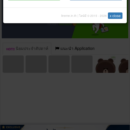
x close
lineme.in.th | ไลน์มี © 2015 - 2026
นิยมประจำสัปดาห์
แนะนำ Application