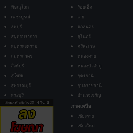
พิษณุโลก
ร้อยเอ็ด
เพชรบูรณ์
เลย
ลพบุรี
สกลนคร
สมุทรปราการ
สุรินทร์
สมุทรสงคราม
ศรีสะเกษ
สมุทรสาคร
หนองคาย
สิงห์บุรี
หนองบัวลำภู
สุโขทัย
อุดรธานี
สุพรรณบุรี
อุบลราชธานี
สระบุรี
อำนาจเจริญ
เลื่อนลงปิดอัตโนมัติ
13
วินาที
อ่างทอง
ภาคเหนือ
อุทัยธานี
เชียงราย
เชียงใหม่