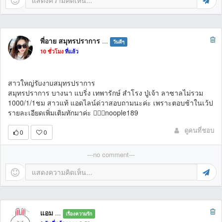
พี่อาย สมุทรปราการ
...
วันดีๆ
10 ชั่วโมง
ที่แล้ว
สาวใหญ่รัuงาuสมุทรปราการ
สมุทรปราการ บางนา แบริ่ง เทพารักษ์ สำโรง ปู่เจ้า ลาซาลไม่รวม
1000/1/1ชม สาวแท้ แอดไลน์ด่วาสอบถามนะค่ะ เพราะตอบช้าในเว้ป
รายละเอียดเพิ่มเติมทักมาค่ะ 👉🏻🆔noople189
ดูคนที่ชอบ
0
0
---no comment---
แอม
...
เรื่องความรัก