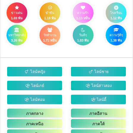
ข่าวเด่น
ขำขัน
ความรัก
โรงเรียน
1.69 พัน
1.18 พัน
1.13 หมื่น
1.12 พัน
มหาวิทยาลัย
วัยทำงาน
วันดีๆ
ความรู้ดีๆ
3.26 พัน
1.71 หมื่น
1.83 พัน
1.38 พัน
ไลน์หญิง
ไลน์ชาย
ไลน์เกย์
ไลน์สาวสอง
ไลน์ทอม
ไลน์ดี้
ภาคกลาง
ภาคอีสาน
ภาคเหนือ
ภาคใต้