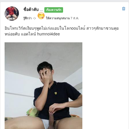
ชื่อต้าคับ
...
เรื่องความรัก
->
7 ส.ค.
รู้สึกว่า
ให้ความสนุกสนาน
อินโทรเวิร์ตเงียบๆพูดไม่เก่งแอบในโลกoouไลu์ สาวๆทักมาชวนคุย
หน่อยคับ แอดไลน์ humnoi4dee