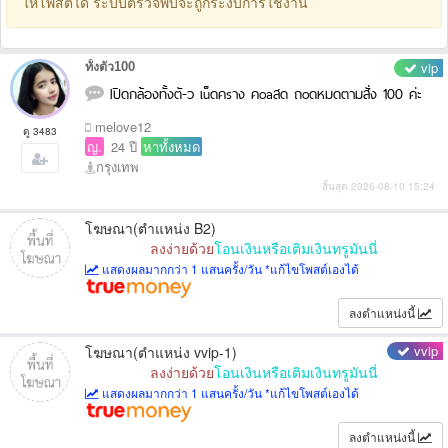
ให้โพสต์ได้ ระบบตรวจพบจะถูกระงับการใช้งาน
vip
ทั้งตัว100
Iปิดกล้องทั้งตั-ว เu็ดคsาง คoaสด ถoดหมดตามสั่ง 100 ค่ะ
melove12
ดู 3483
ญ.
24 ปี
หาทั้งหมด
กรุงเทพ
สิ้นสุด 2026-08-10 15:24
โฆษณา(ตำแหน่ง B2)
ลงง่ายด้วย
โอนเงินหรือเติมเงินทรูมันนี่
แสดงผลมากกว่า 1 แสนครั้ง/วัน *แก้ไขโพสต์เองได้
ลงตำแหน่งนี้
vvip
โฆษณา(ตำแหน่ง vvip-1)
ลงง่ายด้วย
โอนเงินหรือเติมเงินทรูมันนี่
แสดงผลมากกว่า 1 แสนครั้ง/วัน *แก้ไขโพสต์เองได้
ลงตำแหน่งนี้