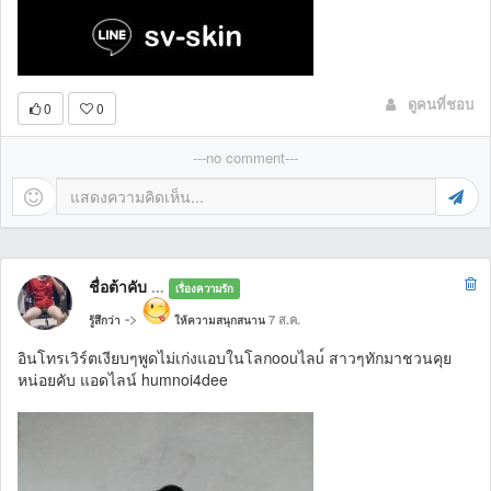
ดูคนที่ชอบ
0
0
---no comment---
ชื่อต้าคับ
...
เรื่องความรัก
->
7 ส.ค.
รู้สึกว่า
ให้ความสนุกสนาน
อินโทรเวิร์ตเงียบๆพูดไม่เก่งแอบในโลกoouไลu์ สาวๆทักมาชวนคุย
หน่อยคับ แอดไลน์ humnoi4dee