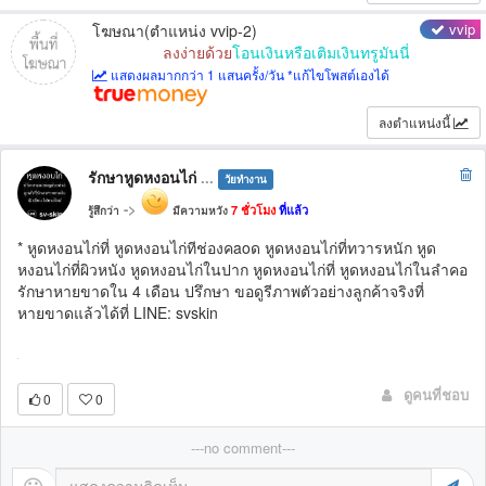
vvip
โฆษณา(ตำแหน่ง vvip-2)
ลงง่ายด้วย
โอนเงินหรือเติมเงินทรูมันนี่
แสดงผลมากกว่า 1 แสนครั้ง/วัน *แก้ไขโพสต์เองได้
ลงตำแหน่งนี้
รักษาหูดหงอนไก่
...
วัยทำงาน
->
7 ชั่วโมง
ที่แล้ว
รู้สึกว่า
มีความหวัง
* หูดหงอนไก่ที่ หูดหงอนไก่ทีช่องคaoด หูดหงอนไก่ที่ทวารหนัก หูด
หงอนไก่ที่ผิวหนัง หูดหงอนไก่ในปาก หูดหงอนไก่ที่ หูดหงอนไก่ในลำคอ
รักษาหายขาดใน 4 เดือน ปรึกษา ขอดูรีภาพตัวอย่างลูกค้าจริงที่
หายขาดแล้วได้ที่ LINE: svskin
ดูคนที่ชอบ
0
0
---no comment---