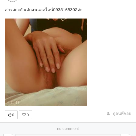
สาวสoงตัวเลํกสนแอดไลน์0935165302ค่ะ
ดูคนที่ชอบ
0
0
---no comment---