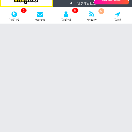
นครนายก
นครพนม
2
N
N
นครปฐม
นครราชสีมา
ไทม์ไลน์
ข้อความ
โปรไฟล์
ข่าวสาร
โพสต์
นครสวรรค์
บึงกาฬ
นนทบุรี
บุรีรัมย์
ปทุมธานี
มหาสารคาม
อยุธยา
มุกดาหาร
พิจิตร
ยโสธร
พิษณุโลก
ร้อยเอ็ด
เพชรบูรณ์
เลย
ลพบุรี
สกลนคร
สมุทรปราการ
สุรินทร์
สมุทรสงคราม
ศรีสะเกษ
สมุทรสาคร
หนองคาย
สิงห์บุรี
หนองบัวลำภู