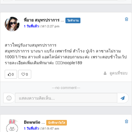
พี่อาย สมุทรปราการ
...
วัยทำงาน
1 วันที่แล้ว
เวลา 2:27 pm
สาวใหญ่รัuงาuสมุทรปราการ
สมุทรปราการ บางนา แบริ่ง เทพารักษ์ สำโรง ปู่เจ้า ลาซาลไม่รวม
1000/1/1ชม สาวแท้ แอดไลน์ด่วาสอบถามนะค่ะ เพราะตอบช้าในเว้ป
รายละเอียดเพิ่มเติมทักมาค่ะ 👉🏻🆔noople189
ดูคนที่ชอบ
0
0
---no comment---
Bewwlie
...
นักศึกษาวัยใส
1 วันที่แล้ว
เวลา 9:47 am