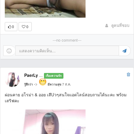
ดูคนที่ชอบ
0
0
---no comment---
PaerLy
...
เรื่องความรัก
->
7 ส.ค.
รู้สึกว่า
มีความสุข
ผ่อนคาย อโรม่า & ออย เสีUวๆสนใจแอดไลน์สอบถามได้นะคะ พร้oม
เสริฟคะ