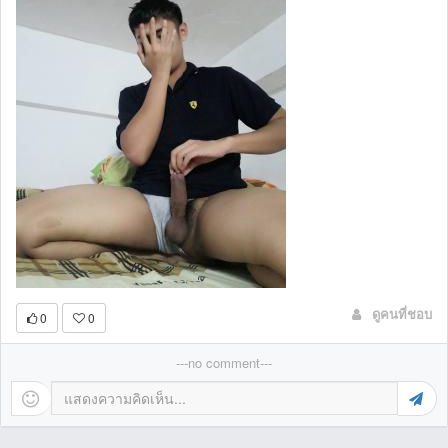
ดูคนที่ชอบ
0
0
---no comment---