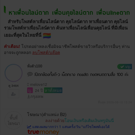
หาเพื่อนไลน์ตาก เพื่อนคุยไลน์ตาก เพื่อนlineตาก
สำหรับโพสต์หาเพื่อนไลน์ตาก คุยไลน์ตาก หาเพื่อนตาก คุยไลน์
รวมโพสต์หาเพื่อนไลน์ตาก ค้นหาเพื่อนไลน์เพื่อนคุยไลน์ ที่มีเพื่อน
เยอะที่สุดในไทยที่นี่
คำเตือน!
โปรดอย่าหลงเชื่อมิจฉาชีพโพสต์ขายวิวหรือบริการอื่นๆ ท่าน
อาจจะถูกหลอก
ลบโพสต์/บล๊อค
vip
ทั้งตัว100
Iปิดกล้องทั้งตั-ว เu็ดคsาง คoaสด ถoดหมดตามสั่ง 100 ค่ะ
melove12
ดู 3464
ญ.
24 ปี
หาทั้งหมด
กรุงเทพ
สิ้นสุด 2026-08-10 15:24
โฆษณา(ตำแหน่ง B2)
ลงง่ายด้วย
โอนเงินหรือเติมเงินทรูมันนี่
แสดงผลมากกว่า 1 แสนครั้ง/วัน *แก้ไขโพสต์เองได้