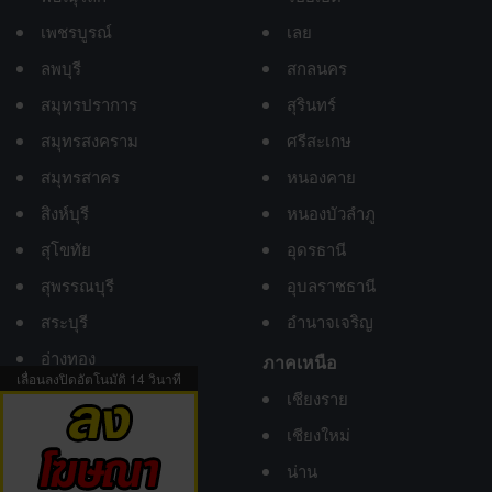
เพชรบูรณ์
เลย
ลพบุรี
สกลนคร
สมุทรปราการ
สุรินทร์
สมุทรสงคราม
ศรีสะเกษ
สมุทรสาคร
หนองคาย
สิงห์บุรี
หนองบัวลำภู
สุโขทัย
อุดรธานี
สุพรรณบุรี
อุบลราชธานี
สระบุรี
อำนาจเจริญ
อ่างทอง
ภาคเหนือ
เลื่อนลงปิดอัตโนมัติ
13
วินาที
อุทัยธานี
เชียงราย
เชียงใหม่
น่าน