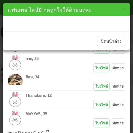
หาเพื่อนไลน์ ตาก line
×
×
แฟนเพจ ไลน์มี กดถูกใจให้ด้วยนะคะ
lineme.in.th
ทักทายสมาชิกใหม่ 👇
ปิดหน้าต่าง
Hou, 19
โปรไฟล์
ทักทาย
กาย, 25
โปรไฟล์
ทักทาย
คำเตือน :
ห้ามนำไอดีคนอื่นมาโพสต์โดยเด็ดขาด เพราะ IP ที่ท่านโพสต์
สามารถตามตัวได้ และถ้าเกิดเรื่องมาต้องยอมรับในการกระทำของตัวเอง
ป้อม, 34
ขั้นตอนคลิก
โปรไฟล์
ทักทาย
ชื่อ :
Thanakorn, 12
ไอดีไลน์ :
โปรไฟล์
ทักทาย
MaYYeS, 35
ข้อความ :
โปรไฟล์
ทักทาย