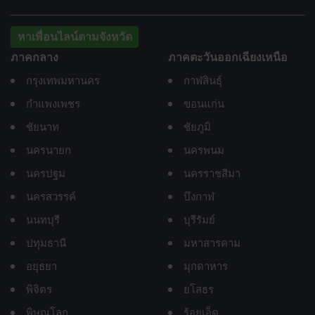
หาเพื่อนไลน์ตามจังหวัด
ภาคกลาง
ภาคตะวันออกเฉียงเหนือ
กรุงเทพมหานคร
กาฬสินธุ์
กำแพงเพชร
ขอนแก่น
ชัยนาท
ชัยภูมิ
นครนายก
นครพนม
นครปฐม
นครราชสีมา
นครสวรรค์
บึงกาฬ
นนทบุรี
บุรีรัมย์
ปทุมธานี
มหาสารคาม
อยุธยา
มุกดาหาร
พิจิตร
ยโสธร
พิษณุโลก
ร้อยเอ็ด