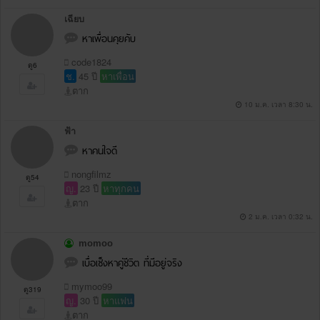
เฉียบ
หาเพื่อนคุยคับ
code1824
ดู6
ช.
45 ปี
หาเพื่อน
ตาก
10 ม.ค. เวลา 8:30 น.
ฟ้า
หาคนใจดี
nongfilmz
ดู54
ญ.
23 ปี
หาทุกคน
ตาก
2 ม.ค. เวลา 0:32 น.
momoo
เบื่อเซ็งหาคู่ชีวิต ที่มีอยู่จริง
mymoo99
ดู319
ญ.
30 ปี
หาแฟน
ตาก