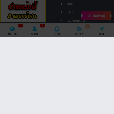
พะเยา
แพร่
เก็บโค้ดโพสต์
แม่ฮ่องสอน
4
N
N
ลำปาง
ไทม์ไลน์
ทักทาย
มาใหม่
ข่าวสาร
โพสต์
ลำพูน
อุตรดิตถ์
ภาคใต้
ภาคตะวันออก
กระบี่
จันทบุรี
ชุมพร
ฉะเชิงเทรา
ตรัง
ชลบุรี
นครศรีธรรมราช
ตราด
นราธิวาส
ปราจีนบุรี
ปัตตานี
ระยอง
พังงา
สระแก้ว