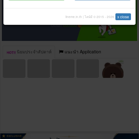
x close
lineme.in.th | ไลน์มี © 2015 - 2026
นิยมประจำสัปดาห์
แนะนำ Application