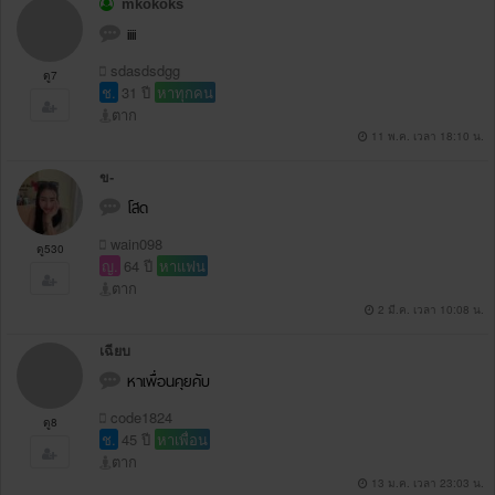
mkokoks
iiii
sdasdsdgg
ดู7
ช.
31 ปี
หาทุกคน
ตาก
11 พ.ค. เวลา 18:10 น.
ข-
โสด
wain098
ดู530
ญ.
64 ปี
หาแฟน
ตาก
2 มี.ค. เวลา 10:08 น.
เฉียบ
หาเพื่อนคุยคับ
code1824
ดู8
ช.
45 ปี
หาเพื่อน
ตาก
13 ม.ค. เวลา 23:03 น.