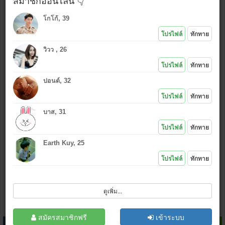
สมาชิกออนไลน์ 👇
โกโก้, 39
ใช้รูปเดียวกันกับที่โพสต์ล่าสุด
โปรไฟล์
ทักทาย
ใช้รูปใหม่ (เลือก
*งดรูปลามก
)
วิวว , 26
แนบรูป หรือ คลิกไอคอนอัพรูป
:
โปรไฟล์
ทักทาย
ปอนด์, 32
*.jpg , (.gif .bmp .png กว้างไม่เกิน 500 px)
โปรไฟล์
ทักทาย
เล่นเกมส์ไลน์
ไม่ชอบ
|
ชอบ
บาส, 31
โปรไฟล์
ทักทาย
Earth Kuy, 25
โปรไฟล์
ทักทาย
ฉันไม่ใช่โปรแกรมอัตโนมัติ
ดูเพิ่ม...
โพสต์
ล้างข้อมูล
สมัครสมาชิก
สมัครสมาชิกฟรี
เข้าระบบ