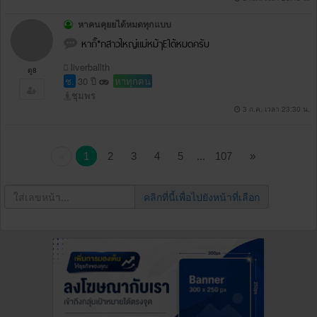
หาคนคุยยได้หมดทุกแบบ
หากิ๊*กสาวใหญ่แม่หม้ๅEได้หมดครับ
liverballth
ดู8
ช.
30 ปี
หาทุกคน
ชุมพร
3 ก.ค. เวลา 23:30 น.
...
1
2
3
4
5
107
»
«
คลิกที่นี้เพื่อไปยังหน้าที่เลือก