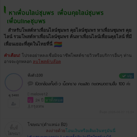
หาเพื่อนไลน์ชุมพร เพื่อนคุยไลน์ชุมพร
เพื่อนlineชุมพร
สำหรับโพสต์หาเพื่อนไลน์ชุมพร คุยไลน์ชุมพร หาเพื่อนชุมพร คุย
ไลน์ รวมโพสต์หาเพื่อนไลน์ชุมพร ค้นหาเพื่อนไลน์เพื่อนคุยไลน์ ที่มี
เพื่อนเยอะที่สุดในไทยที่นี่
คำเตือน!
โปรดอย่าหลงเชื่อมิจฉาชีพโพสต์ขายวิวหรือบริการอื่นๆ ท่าน
อาจจะถูกหลอก
ลบโพสต์/บล๊อค
vip
ทั้งตัว100
Iปิดกล้องทั้งตั-ว เu็ดคsาง คoaสด ถoดหมดตามสั่ง 100 ค่ะ
melove12
ดู 3460
ญ.
24 ปี
หาทั้งหมด
กรุงเทพ
สิ้นสุด 2026-08-07 15:24
โฆษณา(ตำแหน่ง B2)
ลงง่ายด้วย
โอนเงินหรือเติมเงินทรูมันนี่
แสดงผลมากกว่า 1 แสนครั้ง/วัน *แก้ไขโพสต์เองได้