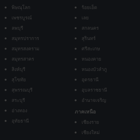
พิษณุโลก
ร้อยเอ็ด
เพชรบูรณ์
เลย
ลพบุรี
สกลนคร
สมุทรปราการ
สุรินทร์
สมุทรสงคราม
ศรีสะเกษ
สมุทรสาคร
หนองคาย
สิงห์บุรี
หนองบัวลำภู
สุโขทัย
อุดรธานี
สุพรรณบุรี
อุบลราชธานี
สระบุรี
อำนาจเจริญ
อ่างทอง
ภาคเหนือ
อุทัยธานี
เชียงราย
เชียงใหม่