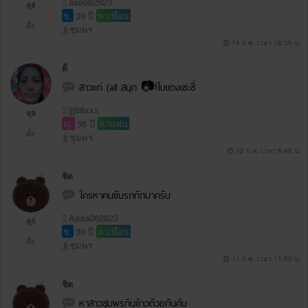
aaa082823
ดู8
ช.
39 ปี
หาเพื่อน
ชุมพร
14 ก.ค. เวลา 16:36 น.
ติ๊
สาวแก่ (all สนุก 📷1ใบแดงเซะซี่
jjj88xxx
ดู9
ญ.
56 ปี
หาแฟน
ชุมพร
12 ก.ค. เวลา 6:48 น.
ชิต
ใครหาคนขับรถทักมาครับ
Aaaa082823
ดู5
ช.
39 ปี
หาเพื่อน
ชุมพร
11 ก.ค. เวลา 11:50 น.
ชิต
หาสาวชุมพรกินข้าวด้วยกันคับ