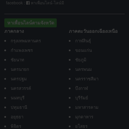
facebook :
หาเพื่อนไลน์-ไลน์มี
หาเพื่อนไลน์ตามจังหวัด
ภาคกลาง
ภาคตะวันออกเฉียงเหนือ
กรุงเทพมหานคร
กาฬสินธุ์
กำแพงเพชร
ขอนแก่น
ชัยนาท
ชัยภูมิ
นครนายก
นครพนม
นครปฐม
นครราชสีมา
นครสวรรค์
บึงกาฬ
นนทบุรี
บุรีรัมย์
ปทุมธานี
มหาสารคาม
อยุธยา
มุกดาหาร
พิจิตร
ยโสธร