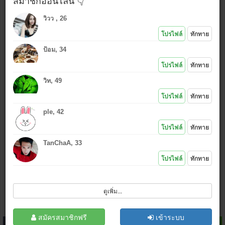
สมาชิกออนไลน์ 👇
วิวว , 26
ใช้รูปเดียวกันกับที่โพสต์ล่าสุด
โปรไฟล์
ทักทาย
ใช้รูปใหม่ (เลือก
*งดรูปลามก
)
ป้อม, 34
แนบรูป หรือ คลิกไอคอนอัพรูป
:
โปรไฟล์
ทักทาย
วิท, 49
*.jpg , (.gif .bmp .png กว้างไม่เกิน 500 px)
โปรไฟล์
ทักทาย
เล่นเกมส์ไลน์
ไม่ชอบ
|
ชอบ
ple, 42
โปรไฟล์
ทักทาย
TanChaA, 33
โปรไฟล์
ทักทาย
ฉันไม่ใช่โปรแกรมอัตโนมัติ
ดูเพิ่ม...
โพสต์
ล้างข้อมูล
สมัครสมาชิก
สมัครสมาชิกฟรี
เข้าระบบ