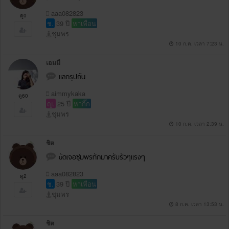
aaa082823
ดู0
ช.
39 ปี
หาเพื่อน
ชุมพร
10 ก.ค. เวลา 7:23 น.
เอมมี่
แลกรุปกัน
aimmykaka
ดู60
ญ.
25 ปี
หากิ๊ก
ชุมพร
10 ก.ค. เวลา 2:39 น.
ชิต
uัดเจอชุมพรทักมาครับรัวๆแรงๆ
aaa082823
ดู2
ช.
39 ปี
หาเพื่อน
ชุมพร
8 ก.ค. เวลา 13:53 น.
ชิต