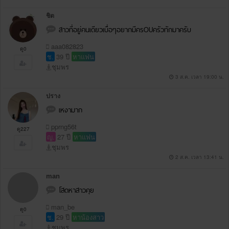
ชิต
สาวที่อยู่คนเดียวเบื่อๆอยากมีครOUครัวทักมาครับ
aaa082823
ดู0
ช.
39 ปี
หาแฟน
ชุมพร
3 ส.ค. เวลา 19:00 น.
ปราง
เหงามาก
pprng56t
ดู227
ญ.
27 ปี
หาแฟน
ชุมพร
2 ส.ค. เวลา 13:41 น.
man
โสดหาสาวคุย
man_be
ดู0
ช.
29 ปี
หาน้องสาว
ชุมพร