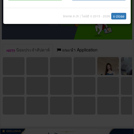
x close
lineme.in.th | ไลน์มี © 2015 - 2026
นิยมประจำสัปดาห์
แนะนำ Application