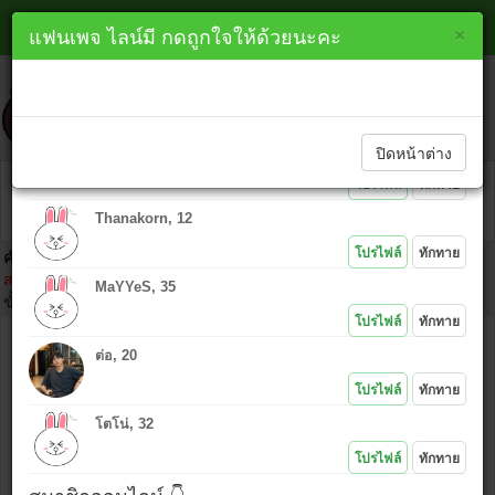
หาเพื่อนไลน์ ชุมพร line
×
×
แฟนเพจ ไลน์มี กดถูกใจให้ด้วยนะคะ
lineme.in.th
ทักทายสมาชิกใหม่ 👇
ปิดหน้าต่าง
ป้อม, 34
โปรไฟล์
ทักทาย
Thanakorn, 12
โปรไฟล์
ทักทาย
คำเตือน :
ห้ามนำไอดีคนอื่นมาโพสต์โดยเด็ดขาด เพราะ IP ที่ท่านโพสต์
สามารถตามตัวได้ และถ้าเกิดเรื่องมาต้องยอมรับในการกระทำของตัวเอง
MaYYeS, 35
ขั้นตอนคลิก
โปรไฟล์
ทักทาย
ชื่อ :
ต่อ, 20
ไอดีไลน์ :
โปรไฟล์
ทักทาย
โตโน่, 32
ข้อความ :
โปรไฟล์
ทักทาย