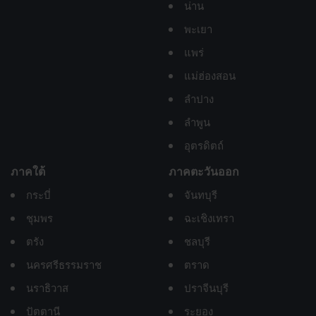
น่าน
พะเยา
แพร่
แม่ฮ่องสอน
ลำปาง
ลำพูน
อุตรดิตถ์
ภาคใต้
ภาคตะวันออก
กระบี่
จันทบุรี
ชุมพร
ฉะเชิงเทรา
ตรัง
ชลบุรี
นครศรีธรรมราช
ตราด
นราธิวาส
ปราจีนบุรี
ปัตตานี
ระยอง