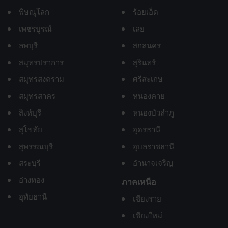
พิษณุโลก
ร้อยเอ็ด
เพชรบูรณ์
เลย
ลพบุรี
สกลนคร
สมุทรปราการ
สุรินทร์
สมุทรสงคราม
ศรีสะเกษ
สมุทรสาคร
หนองคาย
สิงห์บุรี
หนองบัวลำภู
สุโขทัย
อุดรธานี
สุพรรณบุรี
อุบลราชธานี
สระบุรี
อำนาจเจริญ
อ่างทอง
ภาคเหนือ
อุทัยธานี
เชียงราย
เชียงใหม่