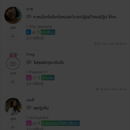
นาย
หาคนโรคจิตโรคจิตหน่อยวิจารณ์Sูปเมี*ยผมมีSูป-ให้คร
Ahe_wantana
ดู52
ช.
40 ปี
หาเพื่อน
กาฬสินธุ์
21 ก.ค. เวลา 23:00 น.
Ying
ไม่คุยเล่นๆนะจริงจัง
Peesee111
ดู16
ญ.
37 ปี
หาแฟน
กาฬสินธุ์
19 ก.ค. เวลา 1:41 น.
เอมมี่
แลกSูปกัน
aimmykaka
ดู56
ญ.
24 ปี
หาคนคอยให้คำปรึกษา
กาฬสินธุ์