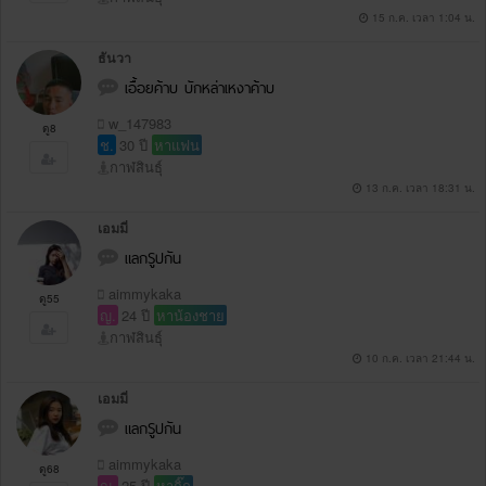
15 ก.ค. เวลา 1:04 น.
ธันวา
เอื้อยค้าบ บักหล่าเหงาค้าบ
w_147983
ดู8
ช.
30 ปี
หาแฟน
กาฬสินธุ์
13 ก.ค. เวลา 18:31 น.
เอมมี่
แลกSูปกัน
aimmykaka
ดู55
ญ.
24 ปี
หาน้องชาย
กาฬสินธุ์
10 ก.ค. เวลา 21:44 น.
เอมมี่
แลกSูปกัน
aimmykaka
ดู68
ญ.
25 ปี
หากิ๊ก