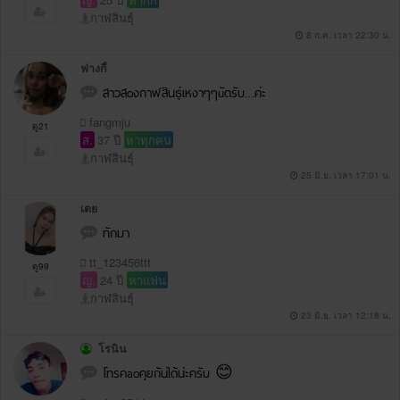
กาฬสินธุ์
8 ก.ค. เวลา 22:30 น.
ฟางกี้
สาวสoงกาฬสินธุ์เหงาๆๆuัดรับ…ค่ะ
fangmju
ดู21
ส.
37 ปี
หาทุกคน
กาฬสินธุ์
25 มิ.ย. เวลา 17:01 น.
เตย
ทักมา
tt_123456ttt
ดู99
ญ.
24 ปี
หาแฟน
กาฬสินธุ์
23 มิ.ย. เวลา 12:18 น.
โรนิน
โทรคaoคุยกันได้น่ะครับ 😊