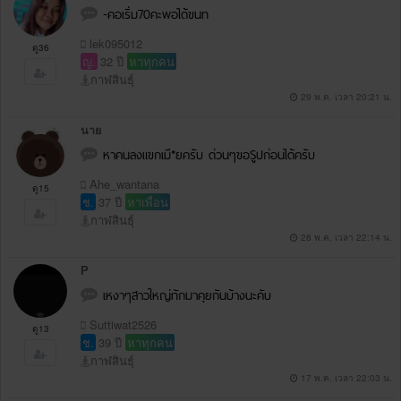
-คอเริ่ม70คะพอได้ขนท
lek095012
ดู36
ญ.
32 ปี
หาทุกคน
กาฬสินธุ์
29 พ.ค. เวลา 20:21 น.
นาย
หาคนลงแขกเมี*ยครับ ด่วนๆขอSูปก่อนได้ครับ
Ahe_wantana
ดู15
ช.
37 ปี
หาเพื่อน
กาฬสินธุ์
28 พ.ค. เวลา 22:14 น.
P
เหงาๆสาวใหญ่ทักมาคุยกันบ้างนะคับ
Suttiwat2526
ดู13
ช.
39 ปี
หาทุกคน
กาฬสินธุ์
17 พ.ค. เวลา 22:03 น.