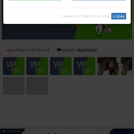
x close
lineme.in.th | ไลน์มี © 2015 - 2026
นิยมประจำสัปดาห์
แนะนำ Application