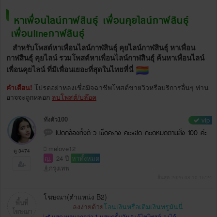
หาเพื่อนไลน์กาฬสินธุ์ เพื่อนคุยไลน์กาฬสินธุ์
เพื่อนlineกาฬสินธุ์
สำหรับโพสต์หาเพื่อนไลน์กาฬสินธุ์ คุยไลน์กาฬสินธุ์ หาเพื่อน
กาฬสินธุ์ คุยไลน์ รวมโพสต์หาเพื่อนไลน์กาฬสินธุ์ ค้นหาเพื่อนไลน์
เพื่อนคุยไลน์ ที่มีเพื่อนเยอะที่สุดในไทยที่นี่
คำเตือน!
โปรดอย่าหลงเชื่อมิจฉาชีพโพสต์ขายวิวหรือบริการอื่นๆ ท่าน
อาจจะถูกหลอก
ลบโพสต์/บล๊อค
vip
ทั้งตัว100
Iปิดกล้องทั้งตั-ว เu็ดคsาง คoaสด ถoดหมดตามสั่ง 100 ค่ะ
melove12
ดู 3474
ญ.
24 ปี
หาทั้งหมด
กรุงเทพ
สิ้นสุด 2026-08-10 15:24
โฆษณา(ตำแหน่ง B2)
ลงง่ายด้วย
โอนเงินหรือเติมเงินทรูมันนี่
แสดงผลมากกว่า 1 แสนครั้ง/วัน *แก้ไขโพสต์เองได้