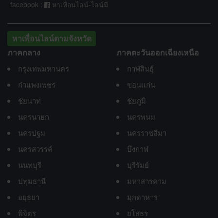
facebook :
หาเพื่อนไลน์-ไลน์มี
หาเพื่อนไลน์ตามจังหวัด
ภาคกลาง
ภาคตะวันออกเฉียงเหนือ
กรุงเทพมหานคร
กาฬสินธุ์
กำแพงเพชร
ขอนแก่น
ชัยนาท
ชัยภูมิ
นครนายก
นครพนม
นครปฐม
นครราชสีมา
นครสวรรค์
บึงกาฬ
นนทบุรี
บุรีรัมย์
ปทุมธานี
มหาสารคาม
อยุธยา
มุกดาหาร
พิจิตร
ยโสธร