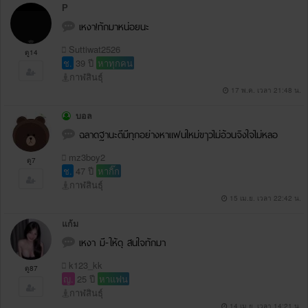
P
เหงา!ทักมาหน่อยนะ
Suttiwat2526
ดู14
ช.
39 ปี
หาทุกคน
กาฬสินธุ์
17 พ.ค. เวลา 21:48 น.
บอล
ฉลาดฐานะดีมีทุกอย่างหาแฟนใหม่ขๅวไม่อ้วนจิงใจไม่หลอ
mz3boy2
ดู7
ช.
47 ปี
หากิ๊ก
กาฬสินธุ์
15 เม.ย. เวลา 22:42 น.
แก้ม
เหงา มี-ให้ดุ สนใจทักมา
k123_kk
ดู87
ญ.
25 ปี
หาแฟน
กาฬสินธุ์
14 เม.ย. เวลา 14:21 น.