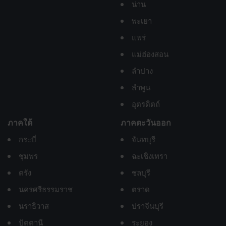
น่าน
พะเยา
แพร่
แม่ฮ่องสอน
ลำปาง
ลำพูน
อุตรดิตถ์
ภาคใต้
ภาคตะวันออก
กระบี่
จันทบุรี
ชุมพร
ฉะเชิงเทรา
ตรัง
ชลบุรี
นครศรีธรรมราช
ตราด
นราธิวาส
ปราจีนบุรี
ปัตตานี
ระยอง