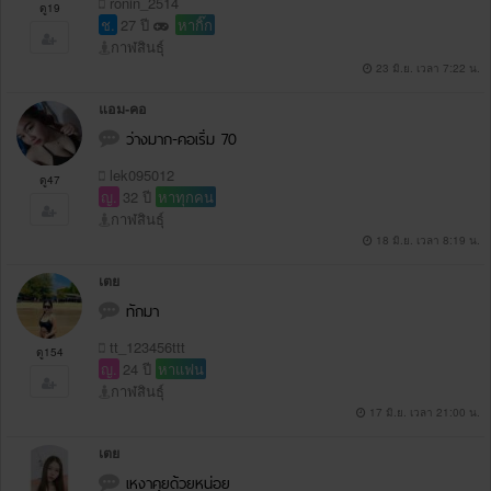
ronin_2514
ดู19
ช.
27 ปี
หากิ๊ก
กาฬสินธุ์
23 มิ.ย. เวลา 7:22 น.
แอม-คอ
ว่างมาก-คอเริ่ม 70
lek095012
ดู47
ญ.
32 ปี
หาทุกคน
กาฬสินธุ์
18 มิ.ย. เวลา 8:19 น.
เตย
ทักมา
tt_123456ttt
ดู154
ญ.
24 ปี
หาแฟน
กาฬสินธุ์
17 มิ.ย. เวลา 21:00 น.
เตย
เหงาคุยด้วยหน่อย