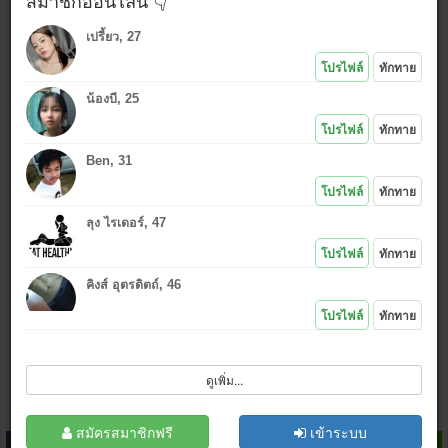
สมาชิกออนไลน์ 👇
เปรี้ยว, 27
ใช้รูปเดียวกันกับที่โพสต์ล่าสุด
โปรไฟล์
ทักทาย
ใช้รูปใหม่ (เลือก
*งดรูปลามก
)
น้องบี, 25
แนบรูป หรือ คลิกไอคอนอัพรูป
:
โปรไฟล์
ทักทาย
Ben, 31
*.jpg , (.gif .bmp .png กว้างไม่เกิน 500 px)
โปรไฟล์
ทักทาย
เล่นเกมส์ไลน์
ไม่ชอบ
|
ชอบ
ลุง ไรเดอร์, 47
โปรไฟล์
ทักทาย
คิงส์ อุตรดิตถ์, 46
โปรไฟล์
ทักทาย
ฉันไม่ใช่โปรแกรมอัตโนมัติ
ดูเพิ่ม...
โพสต์
ล้างข้อมูล
สมัครสมาชิก
สมัครสมาชิกฟรี
เข้าระบบ