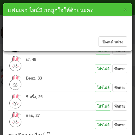
หาเพื่อนไลน์ กาฬสินธุ์ line
×
×
แฟนเพจ ไลน์มี กดถูกใจให้ด้วยนะคะ
lineme.in.th
ทักทายสมาชิกใหม่ 👇
ปิดหน้าต่าง
ณัฐ, 35
โปรไฟล์
ทักทาย
เอ๋, 48
โปรไฟล์
ทักทาย
คำเตือน :
ห้ามนำไอดีคนอื่นมาโพสต์โดยเด็ดขาด เพราะ IP ที่ท่านโพสต์
สามารถตามตัวได้ และถ้าเกิดเรื่องมาต้องยอมรับในการกระทำของตัวเอง
Benz, 33
ขั้นตอนคลิก
โปรไฟล์
ทักทาย
ชื่อ :
ซี ดริ้ง, 25
ไอดีไลน์ :
โปรไฟล์
ทักทาย
แอม, 27
ข้อความ :
โปรไฟล์
ทักทาย