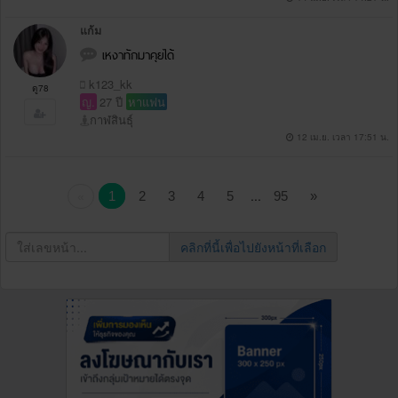
แก้ม
เหงาทักมาคุยได้
k123_kk
ดู78
ญ.
27 ปี
หาแฟน
กาฬสินธุ์
12 เม.ย. เวลา 17:51 น.
...
1
2
3
4
5
95
»
«
คลิกที่นี้เพื่อไปยังหน้าที่เลือก